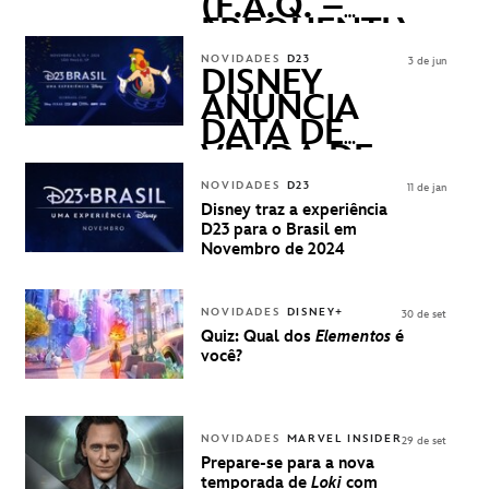
(F.A.Q. –
FREQUENTLY
ASKED
NOVIDADES
D23
3 de jun
QUESTIONS)
DISNEY
ANUNCIA
DATA DE
VENDA DE
INGRESSOS
NOVIDADES
D23
11 de jan
PARA A D23
Disney traz a experiência
BRASIL -
D23 para o Brasil em
UMA
Novembro de 2024
EXPERIÊNCIA
DISNEY
NOVIDADES
DISNEY+
30 de set
Quiz: Qual dos
Elementos
é
você?
NOVIDADES
MARVEL INSIDER
29 de set
Prepare-se para a nova
temporada de
Loki
com