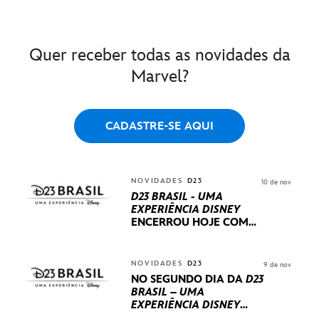
Quer receber todas as novidades da
Marvel?
CADASTRE-SE AQUI
NOVIDADES
D23
10 de nov
D23 BRASIL - UMA
EXPERIÊNCIA DISNEY
ENCERROU HOJE
COM
UM TERCEIRO DIA
REPLETO DE NOVIDADES
INTERNACIONAIS E
NOVIDADES
D23
9 de nov
PRODUÇÕES BRASILEIRAS
NO SEGUNDO DIA DA
D23
BRASIL – UMA
EXPERIÊNCIA DISNEY
LUCASFILM, 20TH