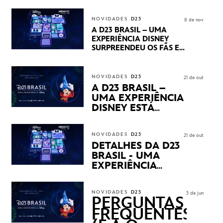
CENTURY E MARVEL
STUDIOS REVELARAM
NOVIDADES
D23
8 de nov
PRÉVIAS E NOVIDADES
A D23 BRASIL – UMA
DOS SEUS PRÓXIMOS
EXPERIÊNCIA DISNEY
LANÇAMENTOS
SURPREENDEU OS FÃS EM
SEU PRIMEIRO DIA COM
NOVIDADES,
APRESENTAÇÕES E
NOVIDADES
D23
21 de out
PRODUTOS EXCLUSIVOS
A D23 BRASIL –
NO TRANSAMÉRICA EXPO
UMA EXPERIÊNCIA
CENTER EM SÃO PAULO
DISNEY ESTÁ
CHEGANDO
NOVIDADES
D23
21 de out
DETALHES DA D23
BRASIL - UMA
EXPERIÊNCIA
DISNEY
REVELADOS
NOVIDADES
D23
3 de jun
PERGUNTAS
FREQUENTES