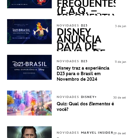
FREQUENTES
(F.A.Q. –
FREQUENTLY
ASKED
NOVIDADES
D23
3 de jun
QUESTIONS)
DISNEY
ANUNCIA
DATA DE
VENDA DE
INGRESSOS
NOVIDADES
D23
11 de jan
PARA A D23
Disney traz a experiência
BRASIL -
D23 para o Brasil em
UMA
Novembro de 2024
EXPERIÊNCIA
DISNEY
NOVIDADES
DISNEY+
30 de set
Quiz: Qual dos
Elementos
é
você?
NOVIDADES
MARVEL INSIDER
29 de set