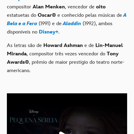
compositor
Alan Menken
, vencedor de
oito
estatuetas do
Oscar®
e conhecido pelas músicas de
A
Bela e a Fera
(1991) e de
Aladdin
(1992), ambos
disponíveis no
Disney+
.
As letras são de
Howard Ashman
e de
Lin-Manuel
Miranda
, compositor três vezes vencedor do
Tony
Awards®
, prêmio de maior prestígio do teatro norte-
americano.