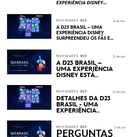
EXPERIÊNCIA DISNEY
LUCASFILM, 20TH
CENTURY E MARVEL
STUDIOS REVELARAM
NOVIDADES
D23
8 de nov
PRÉVIAS E NOVIDADES
A D23 BRASIL – UMA
DOS SEUS PRÓXIMOS
EXPERIÊNCIA DISNEY
LANÇAMENTOS
SURPREENDEU OS FÃS EM
SEU PRIMEIRO DIA COM
NOVIDADES,
APRESENTAÇÕES E
NOVIDADES
D23
21 de out
PRODUTOS EXCLUSIVOS
A D23 BRASIL –
NO TRANSAMÉRICA EXPO
UMA EXPERIÊNCIA
CENTER EM SÃO PAULO
DISNEY ESTÁ
CHEGANDO
NOVIDADES
D23
21 de out
DETALHES DA D23
BRASIL - UMA
EXPERIÊNCIA
DISNEY
REVELADOS
NOVIDADES
D23
3 de jun
PERGUNTAS