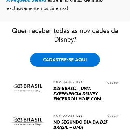
A Pequena Sereia
estreia no dia
25 de maio
exclusivamente nos cinemas!
Quer receber todas as novidades da
Disney?
CADASTRE-SE AQUI
NOVIDADES
D23
10 de nov
D23 BRASIL - UMA
EXPERIÊNCIA DISNEY
ENCERROU HOJE
COM
UM TERCEIRO DIA
REPLETO DE NOVIDADES
INTERNACIONAIS E
NOVIDADES
D23
9 de nov
PRODUÇÕES BRASILEIRAS
NO SEGUNDO DIA DA
D23
BRASIL – UMA