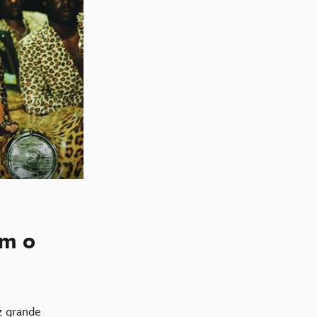
om o
z grande