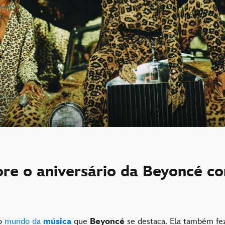
e o aniversário da Beyoncé c
no
mundo da
música
que
Beyoncé
se destaca. Ela também fe