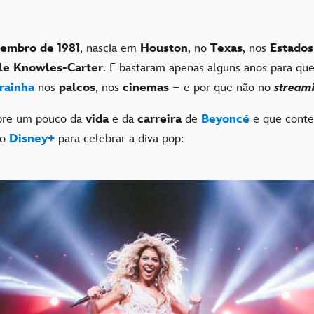
tembro de 1981
, nascia em
Houston
, no
Texas
, nos
Estados
le Knowles-Carter
. E bastaram apenas alguns anos para que
rainha
nos
palcos
, nos
cinemas
– e por que não no
stream
mbre um pouco da
vida
e da
carreira
de
Beyoncé
e que conte
no
Disney+
para celebrar a diva pop: