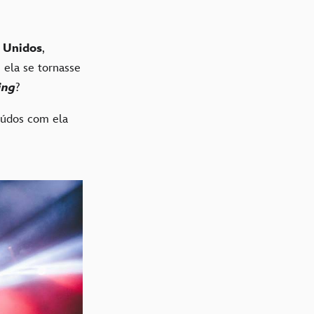
 Unidos
,
 ela se tornasse
ing
?
údos com ela