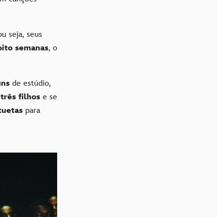
.
ou seja, seus
ito semanas
, o
uns
de estúdio,
e
três filhos
e se
tuetas
para