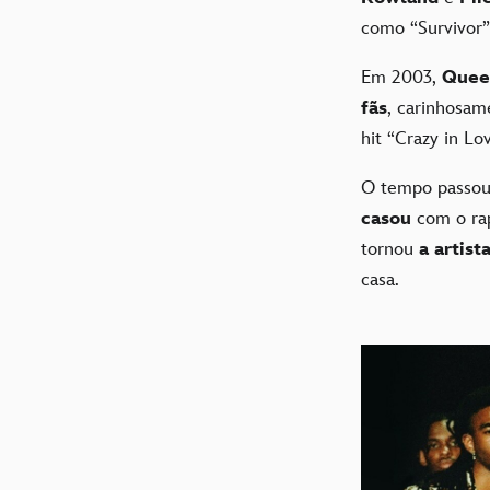
como “Survivor”
Em 2003,
Quee
fãs
, carinhosa
hit “Crazy in Lo
O tempo passou
casou
com o r
tornou
a artis
casa.