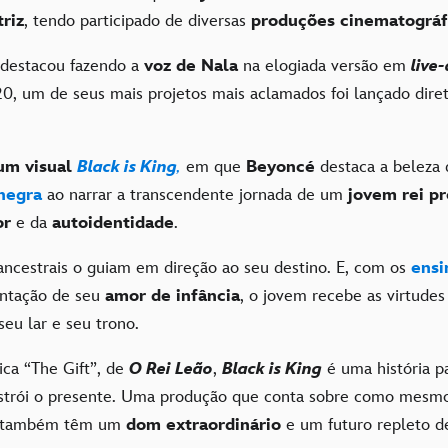
triz
, tendo participado de diversas
produções cinematográf
 destacou fazendo a
voz de Nala
na elogiada versão em
live
20, um de seus mais projetos mais aclamados foi lançado dir
um visual
Black is King
,
em que
Beyoncé
destaca a beleza
negra
ao narrar a transcendente jornada de um
jovem rei pr
or
e da
autoidentidade
.
ancestrais o guiam em direção ao seu destino. E, com os
ensi
entação de seu
amor de infância
, o jovem recebe as virtudes
 seu lar e seu trono.
ca “The Gift”, de
O Rei Leão
,
Black is King
é uma história p
strói o presente. Uma produção que conta sobre como mesmo
s também têm um
dom extraordinário
e um futuro repleto de