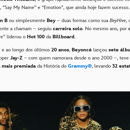
, “Say My Name” e “Emotion”, que ainda hoje fazem sucesso
n B
ou simplesmente
Bey
– duas formas como sua
BeyHive
, 
mente a chamam – seguiu
carreira solo
. No mesmo ano, por
o
ve” liderou o
Hot 100
da
Billboard
.
 e ao longo dos últimos
20 anos
,
Beyoncé
lançou
sete álb
apper
Jay-Z
– com quem namorava desde o ano 2000 –, tev
ta mais premiada
da História do
Grammy®
, levando
32 esta