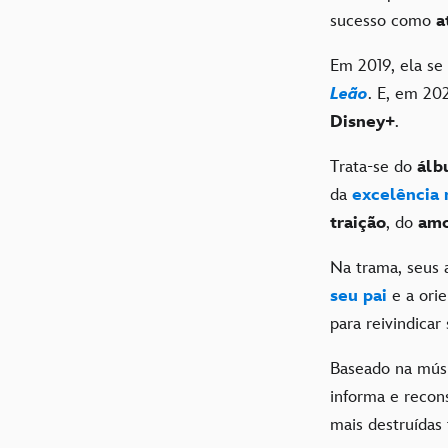
sucesso como
a
Em 2019, ela se
Leão
. E, em 20
Disney+
.
Trata-se do
álb
da
excelência 
traição
, do
am
Na trama, seus 
seu pai
e a ori
para reivindicar
Baseado na músi
informa e recon
mais destruída