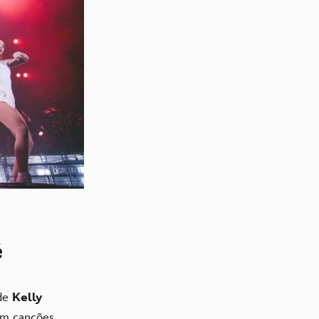
é
 de
Kelly
om canções