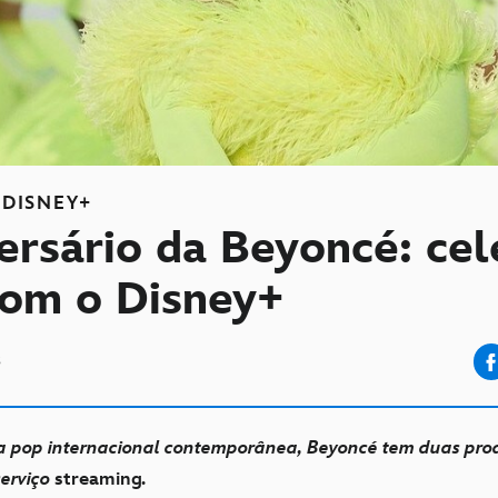
DISNEY+
ersário da Beyoncé: cel
com o Disney+
3
ra pop internacional contemporânea, Beyoncé tem duas pro
serviço
streaming
.