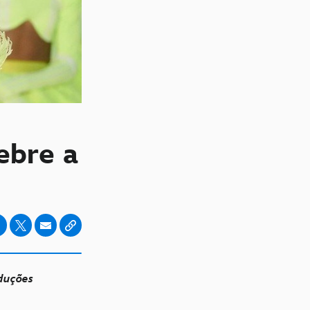
ebre a
duções