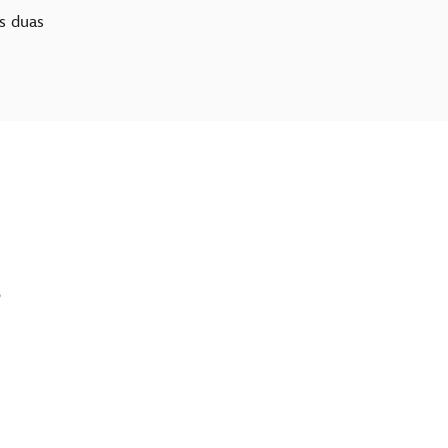
s duas
?