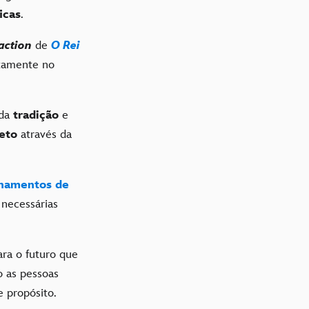
icas
.
-action
de
O Rei
etamente no
 da
tradição
e
eto
através da
namentos de
 necessárias
ara o futuro que
 as pessoas
 propósito.