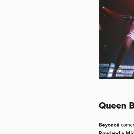
Queen B:
Beyoncé
começ
Rowland
e
Mic