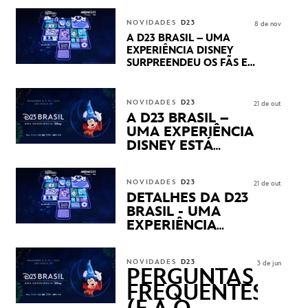
CENTURY E MARVEL
STUDIOS REVELARAM
NOVIDADES
D23
8 de nov
PRÉVIAS E NOVIDADES
A D23 BRASIL – UMA
DOS SEUS PRÓXIMOS
EXPERIÊNCIA DISNEY
LANÇAMENTOS
SURPREENDEU OS FÃS EM
SEU PRIMEIRO DIA COM
NOVIDADES,
APRESENTAÇÕES E
NOVIDADES
D23
21 de out
PRODUTOS EXCLUSIVOS
A D23 BRASIL –
NO TRANSAMÉRICA EXPO
UMA EXPERIÊNCIA
CENTER EM SÃO PAULO
DISNEY ESTÁ
CHEGANDO
NOVIDADES
D23
21 de out
DETALHES DA D23
BRASIL - UMA
EXPERIÊNCIA
DISNEY
REVELADOS
NOVIDADES
D23
3 de jun
PERGUNTAS
FREQUENTES