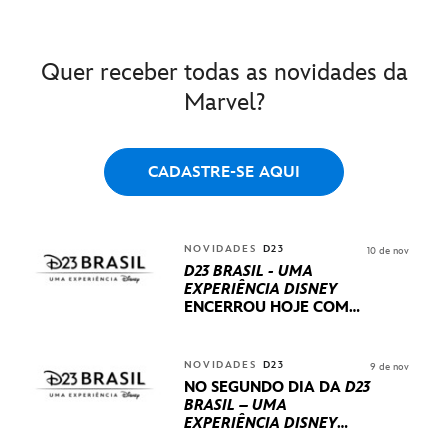
Quer receber todas as novidades da
Marvel?
CADASTRE-SE AQUI
NOVIDADES
D23
10 de nov
D23 BRASIL - UMA
EXPERIÊNCIA DISNEY
ENCERROU HOJE
COM
UM TERCEIRO DIA
REPLETO DE NOVIDADES
INTERNACIONAIS E
NOVIDADES
D23
9 de nov
PRODUÇÕES BRASILEIRAS
NO SEGUNDO DIA DA
D23
BRASIL – UMA
EXPERIÊNCIA DISNEY
LUCASFILM, 20TH