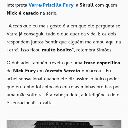
interpreta
Varra
/
Priscilla Fury
, a
Skrull
com quem
Nick é casado
na série.
“A
cena q
ue eu mais gosto é a em que ele pergunta se
Varra já conseguiu tudo o que quer da vida. E os dois
respondem juntos ‘sentir que alguém me amou aqui na
Terra’. Isso ficou
muito bonito
”, relembra Simões.
O dublador também revela que uma
frase específica
de
Nick Fury
em
Invasão Secreta
o marcou. “Eu
achei sensacional quando ele diz assim: ‘o único poder
que eu tenho foi colocado entre as minhas orelhas por
uma mãe solteira’. É a cabeça dele, a inteligência dele,
é sensacional!”, exalta.