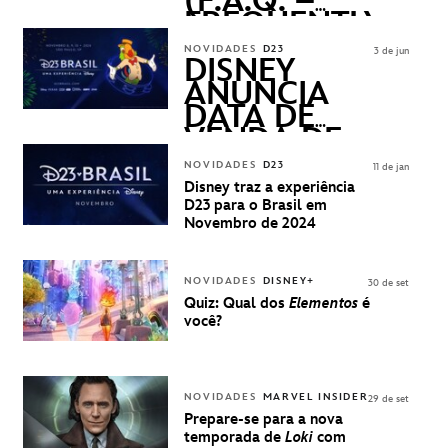
(F.A.Q. –
FREQUENTLY
ASKED
NOVIDADES
D23
3 de jun
QUESTIONS)
DISNEY
ANUNCIA
DATA DE
VENDA DE
INGRESSOS
NOVIDADES
D23
11 de jan
PARA A D23
Disney traz a experiência
BRASIL -
D23 para o Brasil em
UMA
Novembro de 2024
EXPERIÊNCIA
DISNEY
NOVIDADES
DISNEY+
30 de set
Quiz: Qual dos
Elementos
é
você?
NOVIDADES
MARVEL INSIDER
29 de set
Prepare-se para a nova
temporada de
Loki
com