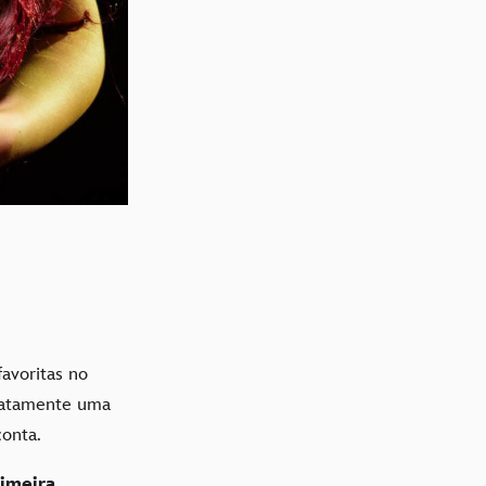
avoritas no
xatamente uma
 conta.
imeira