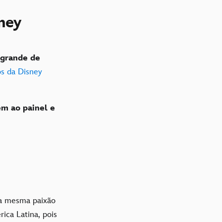
ney
 grande de
os da Disney
em ao painel e
 a mesma paixão
ica Latina, pois