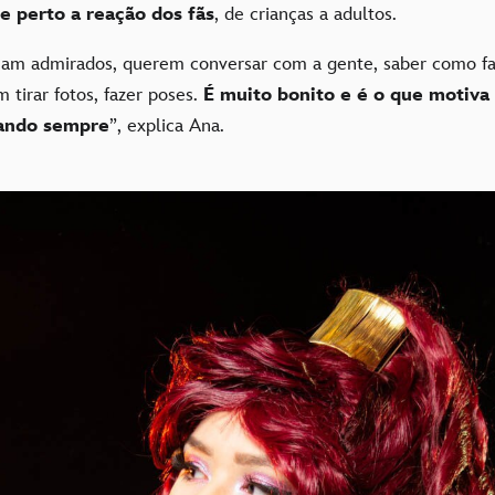
e perto a reação dos fãs
, de crianças a adultos.
icam admirados, querem conversar com a gente, saber como f
m tirar fotos, fazer poses.
É muito bonito e é o que motiva
tando sempre
”, explica Ana.