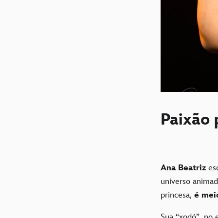
Paixão 
Ana Beatriz
esc
universo animad
princesa,
é meio
Sua “xodó”, no 