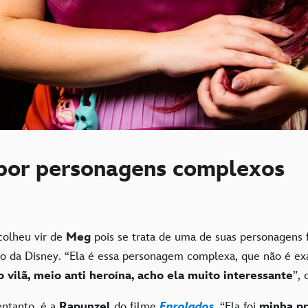
por personagens complexos
olheu vir de
Meg
pois se trata de uma de suas personagens f
o da Disney. “Ela é essa personagem complexa, que não é e
 vilã, meio anti heroína, acho ela muito interessante
”,
entanto, é a
Rapunzel
do filme
Enrolados
. “Ela foi
minha pr