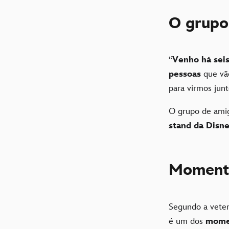
O grupo
“
Venho há sei
pessoas
que vão
para virmos jun
O grupo de amig
stand da Disn
Momento
Segundo a veter
é um dos
mome