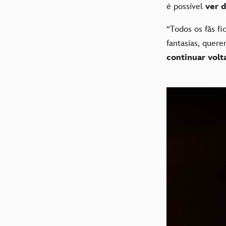
é possível
ver d
“Todos os fãs f
fantasias, quere
continuar vol