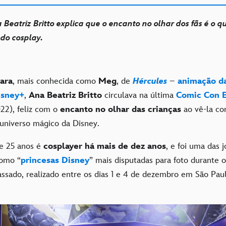
 Beatriz Britto explica que o encanto no olhar dos fãs é o q
do cosplay.
ara
, mais conhecida como
Meg
, de
Hércules
–
animação d
isney+
,
Ana Beatriz Britto
circulava na última
Comic Con 
22), feliz com o
encanto no olhar das crianças
ao vê-la c
universo mágico da Disney.
e 25 anos é
cosplayer há mais de dez anos
, e foi uma das 
como “
princesas Disney
” mais disputadas para foto durante o
ssado, realizado entre os dias 1 e 4 de dezembro em São Paul