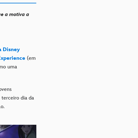
ue a motiva a
a Disney
Experience
(em
omo uma
jovens
 terceiro dia da
o.