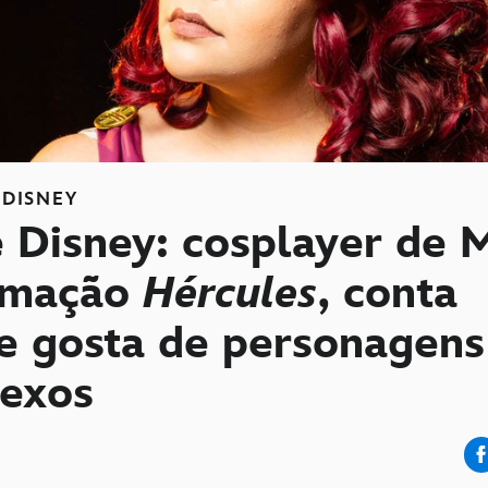
DISNEY
e Disney: cosplayer de 
imação
Hércules
, conta
e gosta de personagens
exos