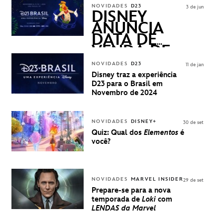
ASKED
NOVIDADES
D23
3 de jun
QUESTIONS)
DISNEY
ANUNCIA
DATA DE
VENDA DE
INGRESSOS
NOVIDADES
D23
11 de jan
PARA A D23
Disney traz a experiência
BRASIL -
D23 para o Brasil em
UMA
Novembro de 2024
EXPERIÊNCIA
DISNEY
NOVIDADES
DISNEY+
30 de set
Quiz: Qual dos
Elementos
é
você?
NOVIDADES
MARVEL INSIDER
29 de set
Prepare-se para a nova
temporada de
Loki
com
LENDAS da Marvel