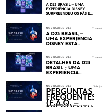
PRÉVIAS E NOVIDADES
A D23 BRASIL – UMA
DOS SEUS PRÓXIMOS
EXPERIÊNCIA DISNEY
LANÇAMENTOS
SURPREENDEU OS FÃS EM
SEU PRIMEIRO DIA COM
NOVIDADES,
APRESENTAÇÕES E
NOVIDADES
D23
21 de out
PRODUTOS EXCLUSIVOS
A D23 BRASIL –
NO TRANSAMÉRICA EXPO
UMA EXPERIÊNCIA
CENTER EM SÃO PAULO
DISNEY ESTÁ
CHEGANDO
NOVIDADES
D23
21 de out
DETALHES DA D23
BRASIL - UMA
EXPERIÊNCIA
DISNEY
REVELADOS
NOVIDADES
D23
3 de jun
PERGUNTAS
FREQUENTES
(F.A.Q. –
FREQUENTLY