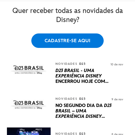
Quer receber todas as novidades da
Disney?
CADASTRE-SE AQUI
NOVIDADES
D23
10 de nov
D23 BRASIL - UMA
EXPERIÊNCIA DISNEY
ENCERROU HOJE
COM
UM TERCEIRO DIA
REPLETO DE NOVIDADES
INTERNACIONAIS E
NOVIDADES
D23
9 de nov
PRODUÇÕES BRASILEIRAS
NO SEGUNDO DIA DA
D23
BRASIL – UMA
EXPERIÊNCIA DISNEY
LUCASFILM, 20TH
CENTURY E MARVEL
STUDIOS REVELARAM
NOVIDADES
D23
8 de nov