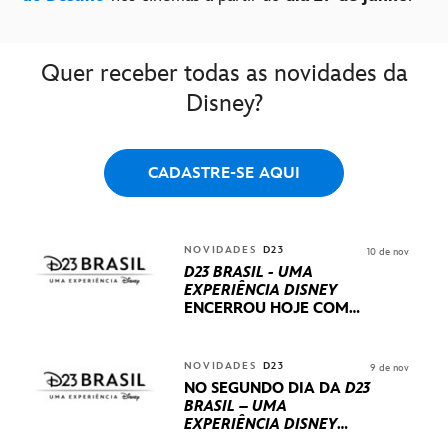
Quer receber todas as novidades da
Disney?
CADASTRE-SE AQUI
NOVIDADES
D23
10 de nov
D23 BRASIL - UMA
EXPERIÊNCIA DISNEY
ENCERROU HOJE
COM
UM TERCEIRO DIA
REPLETO DE NOVIDADES
INTERNACIONAIS E
NOVIDADES
D23
9 de nov
PRODUÇÕES BRASILEIRAS
NO SEGUNDO DIA DA
D23
BRASIL – UMA
EXPERIÊNCIA DISNEY
LUCASFILM, 20TH