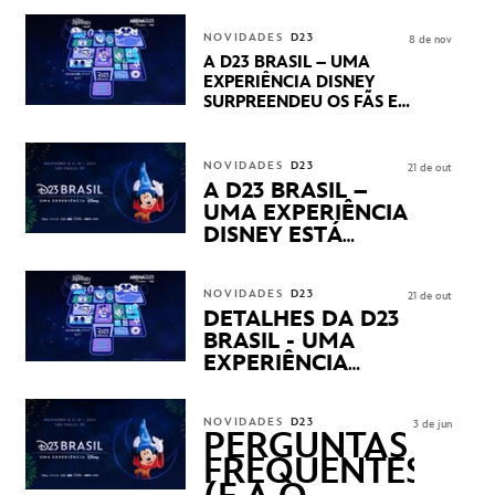
CENTURY E MARVEL
STUDIOS REVELARAM
NOVIDADES
D23
8 de nov
PRÉVIAS E NOVIDADES
A D23 BRASIL – UMA
DOS SEUS PRÓXIMOS
EXPERIÊNCIA DISNEY
LANÇAMENTOS
SURPREENDEU OS FÃS EM
SEU PRIMEIRO DIA COM
NOVIDADES,
APRESENTAÇÕES E
NOVIDADES
D23
21 de out
PRODUTOS EXCLUSIVOS
A D23 BRASIL –
NO TRANSAMÉRICA EXPO
UMA EXPERIÊNCIA
CENTER EM SÃO PAULO
DISNEY ESTÁ
CHEGANDO
NOVIDADES
D23
21 de out
DETALHES DA D23
BRASIL - UMA
EXPERIÊNCIA
DISNEY
REVELADOS
NOVIDADES
D23
3 de jun
PERGUNTAS
FREQUENTES