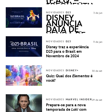
(F.A.Q. –
FREQUENTLY
ASKED
NOVIDADES
D23
3 de jun
QUESTIONS)
DISNEY
ANUNCIA
DATA DE
VENDA DE
INGRESSOS
NOVIDADES
D23
11 de jan
PARA A D23
Disney traz a experiência
BRASIL -
D23 para o Brasil em
UMA
Novembro de 2024
EXPERIÊNCIA
DISNEY
NOVIDADES
DISNEY+
30 de set
Quiz: Qual dos
Elementos
é
você?
NOVIDADES
MARVEL INSIDER
29 de set
Prepare-se para a nova
temporada de
Loki
com