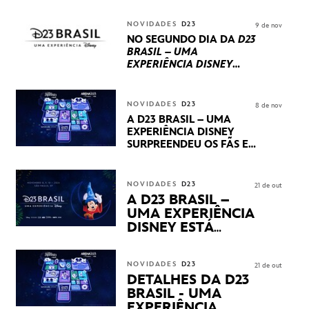
REPLETO DE NOVIDADES
INTERNACIONAIS E
NOVIDADES
D23
9 de nov
PRODUÇÕES BRASILEIRAS
NO SEGUNDO DIA DA
D23
BRASIL – UMA
EXPERIÊNCIA DISNEY
LUCASFILM, 20TH
CENTURY E MARVEL
STUDIOS REVELARAM
NOVIDADES
D23
8 de nov
PRÉVIAS E NOVIDADES
A D23 BRASIL – UMA
DOS SEUS PRÓXIMOS
EXPERIÊNCIA DISNEY
LANÇAMENTOS
SURPREENDEU OS FÃS EM
SEU PRIMEIRO DIA COM
NOVIDADES,
APRESENTAÇÕES E
NOVIDADES
D23
21 de out
PRODUTOS EXCLUSIVOS
A D23 BRASIL –
NO TRANSAMÉRICA EXPO
UMA EXPERIÊNCIA
CENTER EM SÃO PAULO
DISNEY ESTÁ
CHEGANDO
NOVIDADES
D23
21 de out
DETALHES DA D23
BRASIL - UMA
EXPERIÊNCIA