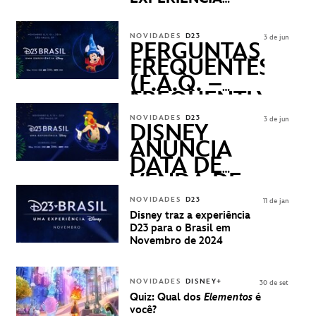
DISNEY
REVELADOS
NOVIDADES
D23
3 de jun
PERGUNTAS
FREQUENTES
(F.A.Q. –
FREQUENTLY
ASKED
NOVIDADES
D23
3 de jun
QUESTIONS)
DISNEY
ANUNCIA
DATA DE
VENDA DE
INGRESSOS
NOVIDADES
D23
11 de jan
PARA A D23
Disney traz a experiência
BRASIL -
D23 para o Brasil em
UMA
Novembro de 2024
EXPERIÊNCIA
DISNEY
NOVIDADES
DISNEY+
30 de set
Quiz: Qual dos
Elementos
é
você?