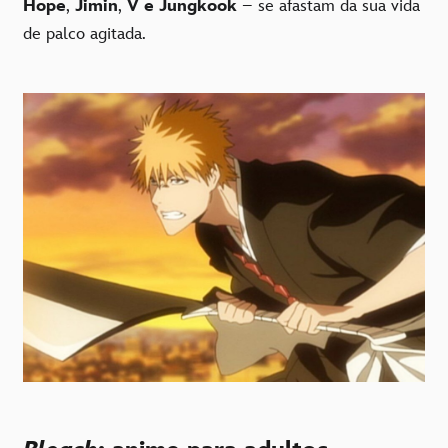
Hope
,
Jimin
,
V e Jungkook
– se afastam da sua vida
de palco agitada.