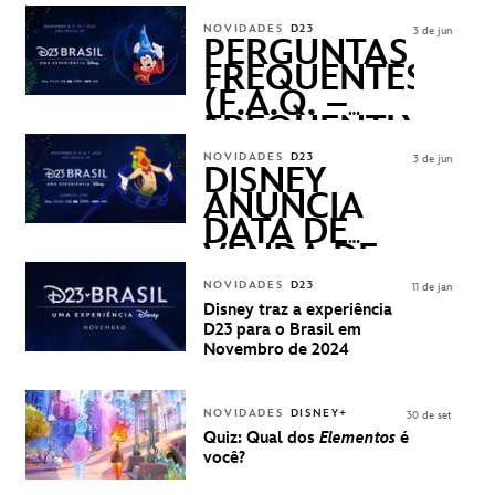
REVELADOS
NOVIDADES
D23
3 de jun
PERGUNTAS
FREQUENTES
(F.A.Q. –
FREQUENTLY
ASKED
NOVIDADES
D23
3 de jun
QUESTIONS)
DISNEY
ANUNCIA
DATA DE
VENDA DE
INGRESSOS
NOVIDADES
D23
11 de jan
PARA A D23
Disney traz a experiência
BRASIL -
D23 para o Brasil em
UMA
Novembro de 2024
EXPERIÊNCIA
DISNEY
NOVIDADES
DISNEY+
30 de set
Quiz: Qual dos
Elementos
é
você?