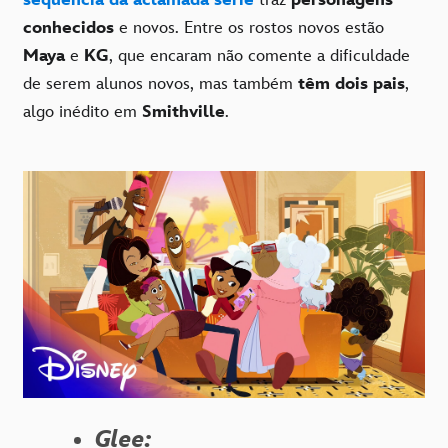
sequência da aclamada série
traz
personagens
conhecidos
e novos. Entre os rostos novos estão
Maya
e
KG
, que encaram não comente a dificuldade
de serem alunos novos, mas também
têm dois pais
,
algo inédito em
Smithville
.
Glee: