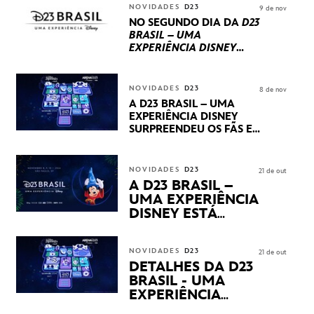
INTERNACIONAIS E
NOVIDADES
D23
9 de nov
PRODUÇÕES BRASILEIRAS
NO SEGUNDO DIA DA
D23
BRASIL – UMA
EXPERIÊNCIA DISNEY
LUCASFILM, 20TH
CENTURY E MARVEL
STUDIOS REVELARAM
NOVIDADES
D23
8 de nov
PRÉVIAS E NOVIDADES
A D23 BRASIL – UMA
DOS SEUS PRÓXIMOS
EXPERIÊNCIA DISNEY
LANÇAMENTOS
SURPREENDEU OS FÃS EM
SEU PRIMEIRO DIA COM
NOVIDADES,
APRESENTAÇÕES E
NOVIDADES
D23
21 de out
PRODUTOS EXCLUSIVOS
A D23 BRASIL –
NO TRANSAMÉRICA EXPO
UMA EXPERIÊNCIA
CENTER EM SÃO PAULO
DISNEY ESTÁ
CHEGANDO
NOVIDADES
D23
21 de out
DETALHES DA D23
BRASIL - UMA
EXPERIÊNCIA
DISNEY