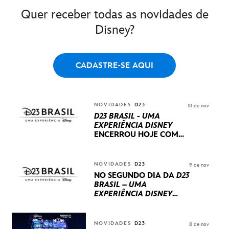
Quer receber todas as novidades de
Disney?
CADASTRE-SE AQUI
NOVIDADES
D23
10 de nov
D23 BRASIL - UMA
EXPERIÊNCIA DISNEY
ENCERROU HOJE
COM
UM TERCEIRO DIA
REPLETO DE NOVIDADES
INTERNACIONAIS E
NOVIDADES
D23
9 de nov
PRODUÇÕES BRASILEIRAS
NO SEGUNDO DIA DA
D23
BRASIL – UMA
EXPERIÊNCIA DISNEY
LUCASFILM, 20TH
CENTURY E MARVEL
STUDIOS REVELARAM
NOVIDADES
D23
8 de nov