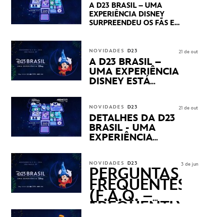
PRÉVIAS E NOVIDADES
A D23 BRASIL – UMA
DOS SEUS PRÓXIMOS
EXPERIÊNCIA DISNEY
LANÇAMENTOS
SURPREENDEU OS FÃS EM
SEU PRIMEIRO DIA COM
NOVIDADES,
APRESENTAÇÕES E
NOVIDADES
D23
21 de out
PRODUTOS EXCLUSIVOS
A D23 BRASIL –
NO TRANSAMÉRICA EXPO
UMA EXPERIÊNCIA
CENTER EM SÃO PAULO
DISNEY ESTÁ
CHEGANDO
NOVIDADES
D23
21 de out
DETALHES DA D23
BRASIL - UMA
EXPERIÊNCIA
DISNEY
REVELADOS
NOVIDADES
D23
3 de jun
PERGUNTAS
FREQUENTES
(F.A.Q. –
FREQUENTLY