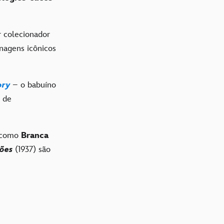
r colecionador
onagens icônicos
ory
– o babuíno
 de
 como
Branca
nões
(1937) são