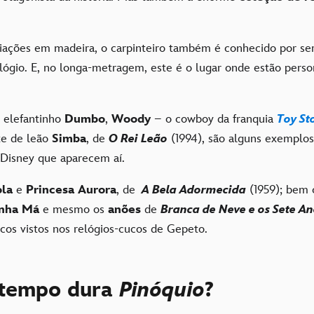
iações em madeira, o carpinteiro também é conhecido por se
elógio. E, no longa-metragem, este é o lugar onde estão pers
o elefantinho
Dumbo
,
Woody
– o cowboy da franquia
Toy St
ote de leão
Simba
, de
O Rei Leão
(1994), são alguns exemplos
Disney que aparecem aí.
ola
e
Princesa Aurora
, de
A Bela Adormecida
(1959); bem
nha Má
e mesmo os
anões
de
Branca de Neve e os Sete A
cos vistos nos relógios-cucos de Gepeto.
 tempo dura
Pinóquio
?