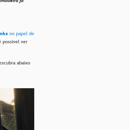
madeira já
anks
no papel de
 possível ver
escubra abaixo