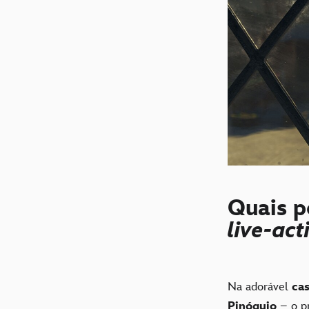
Quais p
live-ac
Na adorável
ca
Pinóquio
– o p