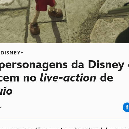
DISNEY+
 personagens da Disney
cem no
live-action
de
uio
2