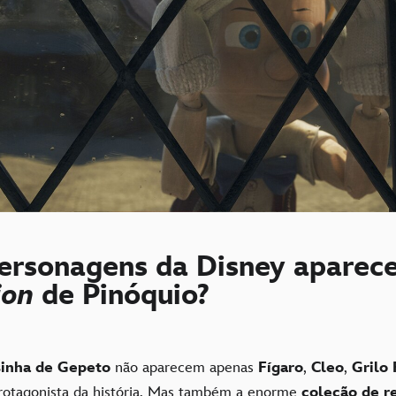
ersonagens da Disney aparec
tion
de Pinóquio?
sinha de Gepeto
não aparecem apenas
Fígaro
,
Cleo
,
Grilo 
rotagonista da história. Mas também a enorme
coleção de r