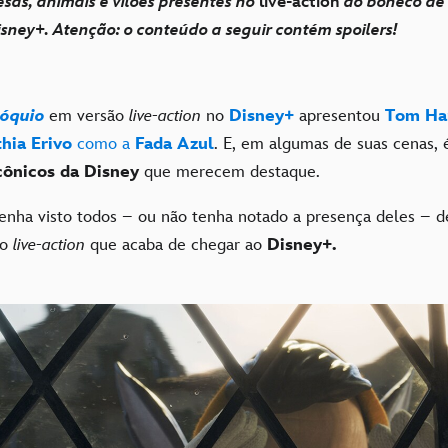
sas, animais e vilões presentes no
live-action
do boneco de 
isney+. Atenção: o conteúdo a seguir contém spoilers!
nóquio
em versão
live-action
no
Disney+
apresentou
Tom H
hia Erivo
como a
Fada Azul
. E, em algumas de suas cenas, é
cônicos da Disney
que merecem destaque.
enha visto todos – ou não tenha notado a presença deles – d
no
live-action
que acaba de chegar ao
Disney+.