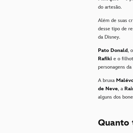
do artesão.
Além de suas cr
desse tipo de r
da Disney.
Pato Donald
, 
Rafiki
e o filh
personagens da 
A bruxa
Malév
de Neve
, a
Rai
alguns dos bone
Quanto