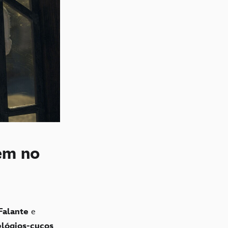
em no
Falante
e
elógios-cucos