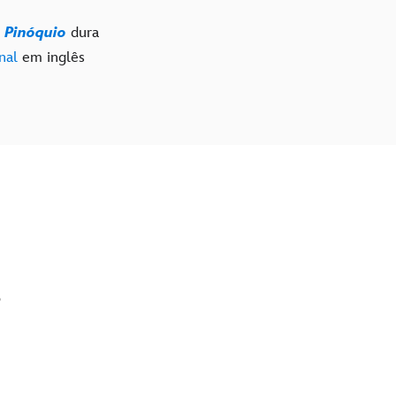
e
Pinóquio
dura
nal
em inglês
?