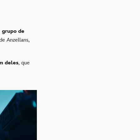
m
grupo de
de Anzellans,
m deles
, que