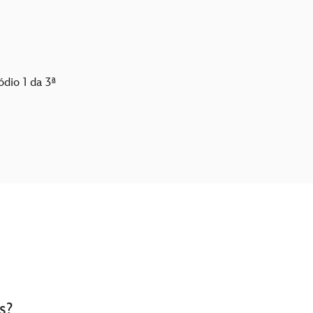
dio 1 da 3ª
s?