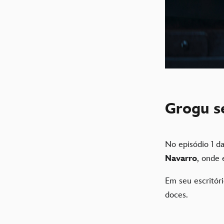
Grogu se
No episódio 1 d
Navarro
, onde
Em seu escritór
doces.