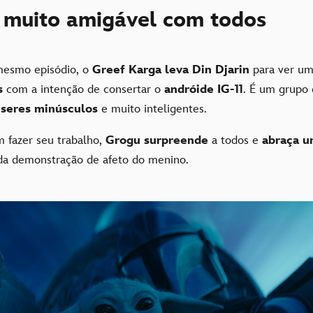
 muito amigável com todos
mesmo episódio, o
Greef Karga leva Din Djarin
para ver u
s
com a intenção de consertar o
andróide IG-11
. É um grupo 
e
seres minúsculos
e muito inteligentes.
 fazer seu trabalho,
Grogu surpreende
a todos e
abraça u
da demonstração de afeto do menino.