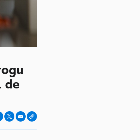
rogu
a de