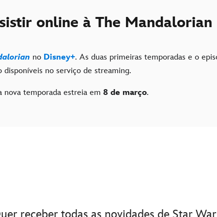
istir online à The Mandalorian
alorian
no
Disney+
. As duas primeiras temporadas e o episó
 disponíveis no serviço de streaming.
 nova temporada estreia em
8 de março
.
uer receber todas as novidades de Star War