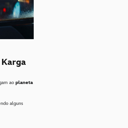
f Karga
egam ao
planeta
ndo alguns