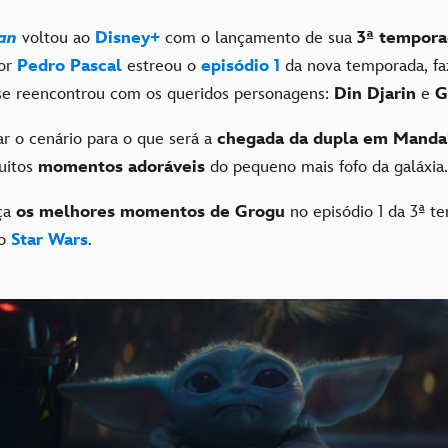
an
voltou ao
Disney+
com o lançamento de sua
3ª tempora
por
Pedro Pascal
estreou o
episódio 1
da nova temporada, fa
se reencontrou com os queridos personagens:
Din Djarin
e
G
r o cenário para o que será a
chegada da dupla em Manda
uitos
momentos adoráveis
​​do pequeno mais fofo da galáxia.
eça
os melhores momentos de Grogu
no episódio 1 da 3ª t
so
Star Wars
.