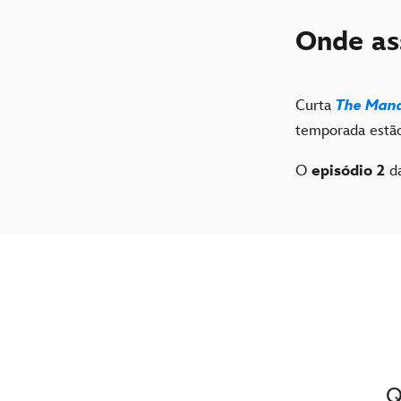
Onde ass
Curta
The Mand
temporada estão
O
episódio 2
da
Q