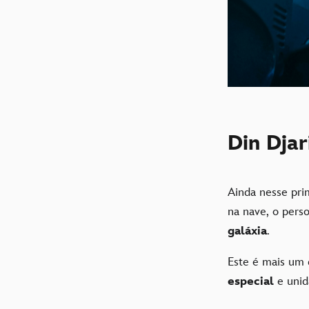
Din Djar
Ainda nesse pri
na nave, o pers
galáxia
.
Este é mais um 
especial
e unid