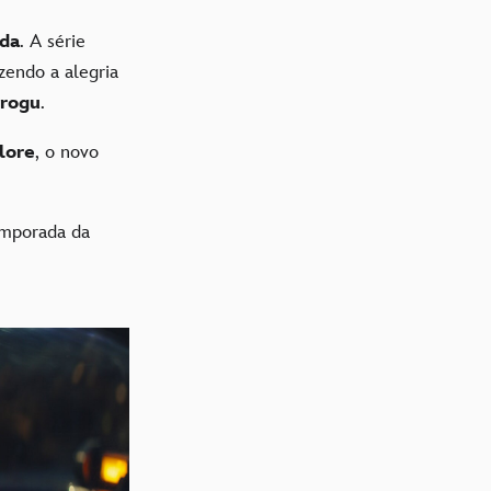
da
. A série
zendo a alegria
rogu
.
lore
, o novo
emporada da