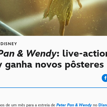
DISNEY
 Pan & Wendy
: live-acti
y ganha novos pôsteres
os de um mês para a estreia de
Peter Pan & Wendy
no
Dis