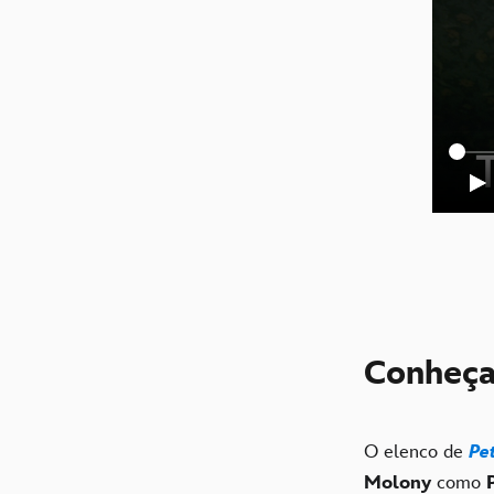
Conheça
O elenco de
Pe
Molony
como