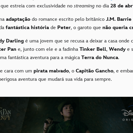
que estreia com exclusividade no
streaming
no dia
28 de abri
uma
adaptação
do romance escrito pelo britânico
J.M. Barrie
 da
fantástica história
de
Peter
, o garoto que
não queria c
y Darling
é uma jovem que se recusa a deixar a casa onde c
ter Pan
e, junto com ele e a fadinha
Tinker Bell
,
Wendy
e 
a fantástica aventura para a mágica
Terra do Nunca
.
de cara com um
pirata malvado
, o
Capitão Gancho
, e emb
erigosa aventura que mudará sua vida para sempre.