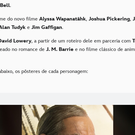
 Bell
.
me do novo filme
Alyssa Wapanatâhk
,
Joshua Pickering
,
Alan Tudyk
e
Jim Gaffigan
.
David Lowery
, a partir de um roteiro dele em parceria com
seado no romance de
J. M. Barrie
e no filme clássico de ani
 abaixo, os pôsteres de cada personagem: