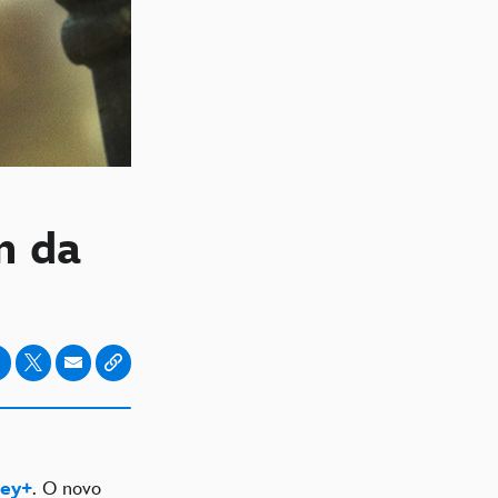
on da
ney+
. O novo