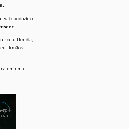
l.
e vai conduzir o
rescer
.
resceu. Um dia,
seus irmãos
arca em uma