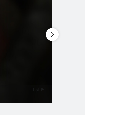
1
of
15