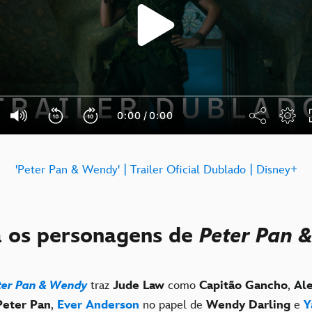
'Peter Pan & Wendy' | Trailer Oficial Dublado | Disney+
 os personagens de
Peter Pan 
ter Pan & Wendy
traz
Jude Law
como
Capitão Gancho
,
Al
Peter Pan
,
Ever Anderson
no papel de
Wendy Darling
e
Y