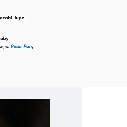
Jacobi Jupe
,
Toby
mação
Peter Pan
,