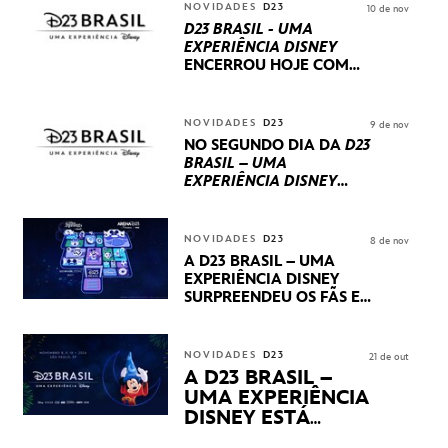
NOVIDADES
D23
10 de nov
D23 BRASIL - UMA
EXPERIÊNCIA DISNEY
ENCERROU HOJE
COM
UM TERCEIRO DIA
REPLETO DE NOVIDADES
INTERNACIONAIS E
NOVIDADES
D23
9 de nov
PRODUÇÕES BRASILEIRAS
NO SEGUNDO DIA DA
D23
BRASIL – UMA
EXPERIÊNCIA DISNEY
LUCASFILM, 20TH
CENTURY E MARVEL
STUDIOS REVELARAM
NOVIDADES
D23
8 de nov
PRÉVIAS E NOVIDADES
A D23 BRASIL – UMA
DOS SEUS PRÓXIMOS
EXPERIÊNCIA DISNEY
LANÇAMENTOS
SURPREENDEU OS FÃS EM
SEU PRIMEIRO DIA COM
NOVIDADES,
APRESENTAÇÕES E
NOVIDADES
D23
21 de out
PRODUTOS EXCLUSIVOS
A D23 BRASIL –
NO TRANSAMÉRICA EXPO
UMA EXPERIÊNCIA
CENTER EM SÃO PAULO
DISNEY ESTÁ
CHEGANDO