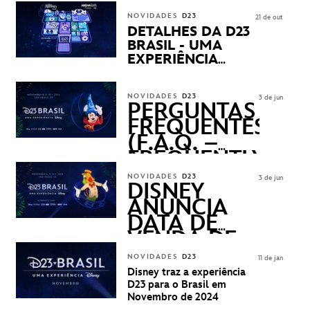
NOVIDADES
D23
21 de out
DETALHES DA D23
BRASIL - UMA
EXPERIÊNCIA
DISNEY
REVELADOS
NOVIDADES
D23
3 de jun
PERGUNTAS
FREQUENTES
(F.A.Q. –
FREQUENTLY
ASKED
NOVIDADES
D23
3 de jun
QUESTIONS)
DISNEY
ANUNCIA
DATA DE
VENDA DE
INGRESSOS
NOVIDADES
D23
11 de jan
PARA A D23
Disney traz a experiência
BRASIL -
D23 para o Brasil em
UMA
Novembro de 2024