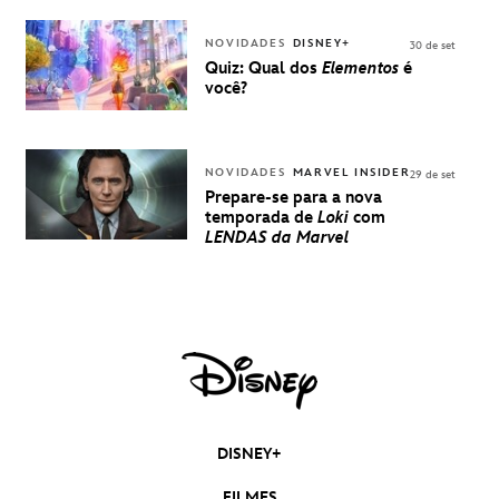
EXPERIÊNCIA
DISNEY
NOVIDADES
DISNEY+
30 de set
Quiz: Qual dos
Elementos
é
você?
NOVIDADES
MARVEL INSIDER
29 de set
Prepare-se para a nova
temporada de
Loki
com
LENDAS da Marvel
DISNEY+
FILMES