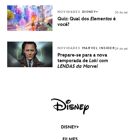
EXPERIÊNCIA
DISNEY
NOVIDADES
DISNEY+
30 de set
Quiz: Qual dos
Elementos
é
você?
NOVIDADES
MARVEL INSIDER
29 de set
Prepare-se para a nova
temporada de
Loki
com
LENDAS da Marvel
DISNEY+
FILMES