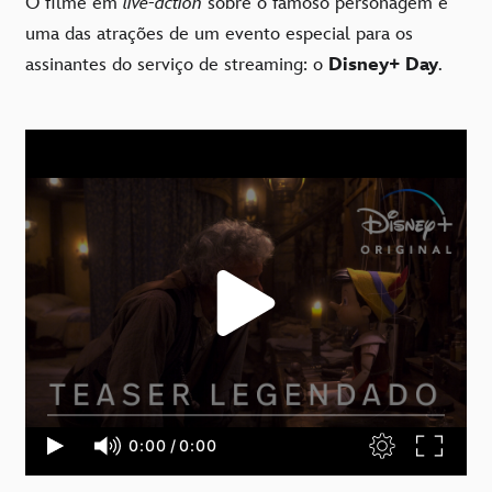
O filme em
live-action
sobre o famoso personagem é
uma das atrações de um evento especial para os
assinantes do serviço de streaming: o
Disney+ Day
.