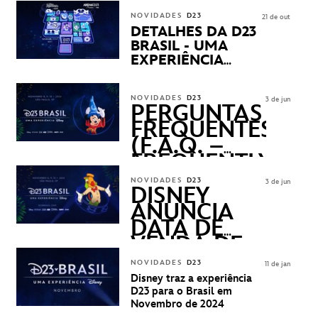
NOVIDADES
D23
21 de out
DETALHES DA D23
BRASIL - UMA
EXPERIÊNCIA
DISNEY
REVELADOS
NOVIDADES
D23
3 de jun
PERGUNTAS
FREQUENTES
(F.A.Q. –
FREQUENTLY
ASKED
NOVIDADES
D23
3 de jun
QUESTIONS)
DISNEY
ANUNCIA
DATA DE
VENDA DE
INGRESSOS
NOVIDADES
D23
11 de jan
PARA A D23
Disney traz a experiência
BRASIL -
D23 para o Brasil em
UMA
Novembro de 2024