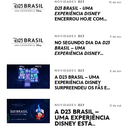
NOVIDADES
D23
10 de nov
D23 BRASIL - UMA
EXPERIÊNCIA DISNEY
ENCERROU HOJE
COM
UM TERCEIRO DIA
REPLETO DE NOVIDADES
INTERNACIONAIS E
NOVIDADES
D23
9 de nov
PRODUÇÕES BRASILEIRAS
NO SEGUNDO DIA DA
D23
BRASIL – UMA
EXPERIÊNCIA DISNEY
LUCASFILM, 20TH
CENTURY E MARVEL
STUDIOS REVELARAM
NOVIDADES
D23
8 de nov
PRÉVIAS E NOVIDADES
A D23 BRASIL – UMA
DOS SEUS PRÓXIMOS
EXPERIÊNCIA DISNEY
LANÇAMENTOS
SURPREENDEU OS FÃS EM
SEU PRIMEIRO DIA COM
NOVIDADES,
APRESENTAÇÕES E
NOVIDADES
D23
21 de out
PRODUTOS EXCLUSIVOS
A D23 BRASIL –
NO TRANSAMÉRICA EXPO
UMA EXPERIÊNCIA
CENTER EM SÃO PAULO
DISNEY ESTÁ
CHEGANDO