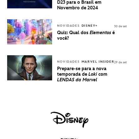
BRASIL -
D23 para o Brasil em
UMA
Novembro de 2024
EXPERIÊNCIA
DISNEY
NOVIDADES
DISNEY+
30 de set
Quiz: Qual dos
Elementos
é
você?
NOVIDADES
MARVEL INSIDER
29 de set
Prepare-se para a nova
temporada de
Loki
com
LENDAS da Marvel