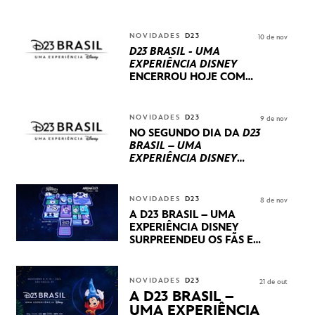
NOVIDADES
D23
10 de nov
D23 BRASIL - UMA
EXPERIÊNCIA DISNEY
ENCERROU HOJE
COM
UM TERCEIRO DIA
REPLETO DE NOVIDADES
INTERNACIONAIS E
NOVIDADES
D23
9 de nov
PRODUÇÕES BRASILEIRAS
NO SEGUNDO DIA DA
D23
BRASIL – UMA
EXPERIÊNCIA DISNEY
LUCASFILM, 20TH
CENTURY E MARVEL
STUDIOS REVELARAM
NOVIDADES
D23
8 de nov
PRÉVIAS E NOVIDADES
A D23 BRASIL – UMA
DOS SEUS PRÓXIMOS
EXPERIÊNCIA DISNEY
LANÇAMENTOS
SURPREENDEU OS FÃS EM
SEU PRIMEIRO DIA COM
NOVIDADES,
APRESENTAÇÕES E
NOVIDADES
D23
21 de out
PRODUTOS EXCLUSIVOS
A D23 BRASIL –
NO TRANSAMÉRICA EXPO
UMA EXPERIÊNCIA