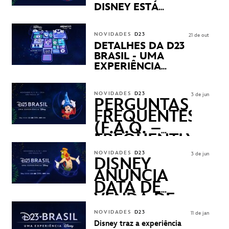
CENTER EM SÃO PAULO
DISNEY ESTÁ
CHEGANDO
NOVIDADES
D23
21 de out
DETALHES DA D23
BRASIL - UMA
EXPERIÊNCIA
DISNEY
REVELADOS
NOVIDADES
D23
3 de jun
PERGUNTAS
FREQUENTES
(F.A.Q. –
FREQUENTLY
ASKED
NOVIDADES
D23
3 de jun
QUESTIONS)
DISNEY
ANUNCIA
DATA DE
VENDA DE
INGRESSOS
NOVIDADES
D23
11 de jan
PARA A D23
Disney traz a experiência