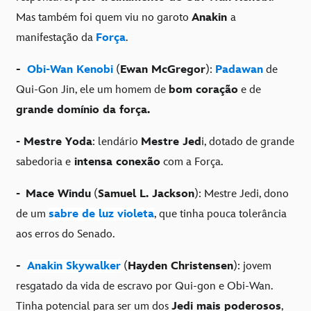
Mas também foi quem viu no garoto
Anakin
a
manifestação da
Força
.
-
Obi-Wan Kenobi
(
Ewan McGregor
):
Padawan
de
Qui-Gon Jin, ele um homem de
bom coração
e de
grande domínio da força.
- Mestre Yoda
: lendário
Mestre Jed
i, dotado de grande
sabedoria e
intensa conexão
com a Força.
-
Mace Windu
(
Samuel L. Jackson
): Mestre Jedi, dono
de um
sabre de luz violeta
, que tinha pouca tolerância
aos erros do Senado.
-
Anakin Skywalker
(
Hayden Christensen
): jovem
resgatado da vida de escravo por Qui-gon e Obi-Wan.
Tinha potencial para ser um dos
Jedi mais poderosos
,