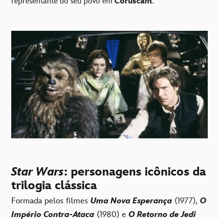
representante do seu povo em
Coruscant
.
Star Wars
: personagens icônicos da
trilogia clássica
Formada pelos filmes
Uma Nova Esperança
(1977),
O
Império Contra-Ataca
(1980) e
O Retorno de Jedi