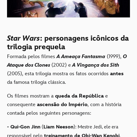
Star Wars
: personagens icônicos da
trilogia prequela
Formada pelos filmes
A Ameaça Fantasma
(1999),
O
Ataque dos Clones
(2002) e
A Vingança dos Sith
(2005), esta trilogia mostra os fatos ocorridos
antes
da famosa trilogia clássica.
Os filmes mostram a
queda da República
e
consequente
ascensão do Império
, com a história
contada pelos seguintes personagens:
- Qui-Gon Jinn
(
Liam Neeson
): Mestre Jedi, ele era
responsável pelo
treinamento de Obi-Wan Kenobi
.