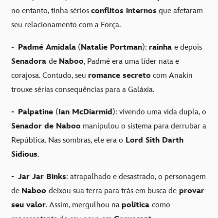
no entanto, tinha sérios
conflitos internos
que afetaram
seu relacionamento com a Força.
-
Padmé Amidala
(
Natalie Portman
):
rainha
e depois
Senadora
de
Naboo
, Padmé era uma líder nata e
corajosa. Contudo, seu
romance secreto
com Anakin
trouxe sérias consequências para a Galáxia.
-
Palpatine
(
Ian McDiarmid
): vivendo uma vida dupla, o
Senador de Naboo
manipulou o sistema para derrubar a
República. Nas sombras, ele era o
Lord Sith Darth
Sidious
.
-
Jar Jar Binks
: atrapalhado e desastrado, o personagem
de
Naboo
deixou sua terra para trás em busca de
provar
seu valor
. Assim, mergulhou na
política
como