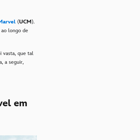
Marvel
(
UCM
).
o
ao longo de
 vasta, que tal
a, a seguir,
vel em