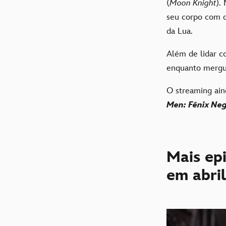
(
Moon Knight
).
seu corpo com 
da Lua.
Além de lidar co
enquanto mergul
O streaming ai
Men: Fênix Ne
Mais ep
em abril