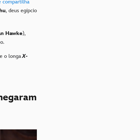
 compartilha
hu
, deus egípcio
an Hawke
),
go.
 e o longa
X-
chegaram