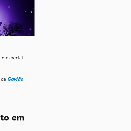
 o especial
s de
Gavião
ito em