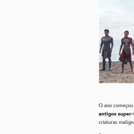
O ano começou 
antigos super-
criaturas malig