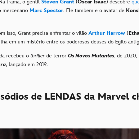
 Na trama, o gentil
Steven Grant
(
Oscar Isaac
) descobre
que
o mercenário
Marc Spector
. Ele também é o avatar de
Kons
m isso, Grant precisa enfrentar o vilão
Arthur Harrow
(
Eth
ha em um mistério entre os poderosos deuses do Egito anti
nda recebeu o
thriller
de terror
Os Novos Mutantes
, de 2020,
gra
, lançado em 2019.
isódios de LENDAS da Marvel 