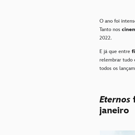
O ano foi inten
Tanto nos
cine
2022.
E já que entre
f
relembrar tudo
todos os lança
Eternos
janeiro