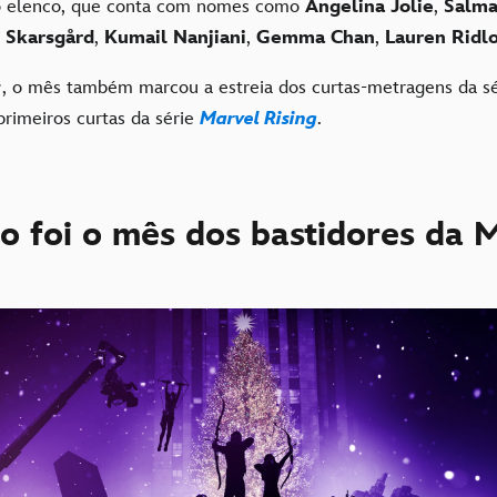
o elenco, que conta com nomes como
Angelina Jolie
,
Salma
l Skarsgård
,
Kumail Nanjiani
,
Gemma Chan
,
Lauren Ridl
s
, o mês também marcou a estreia dos curtas-metragens da s
primeiros curtas da série
Marvel Rising
.
o foi o mês dos bastidores da 