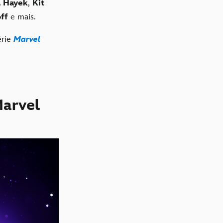
 Hayek
,
Kit
off
e mais.
érie
Marvel
Marvel