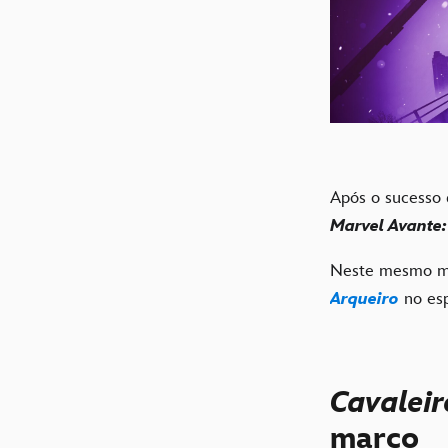
Após o sucesso
Marvel Avante:
Neste mesmo mê
Arqueiro
no es
Cavalei
março