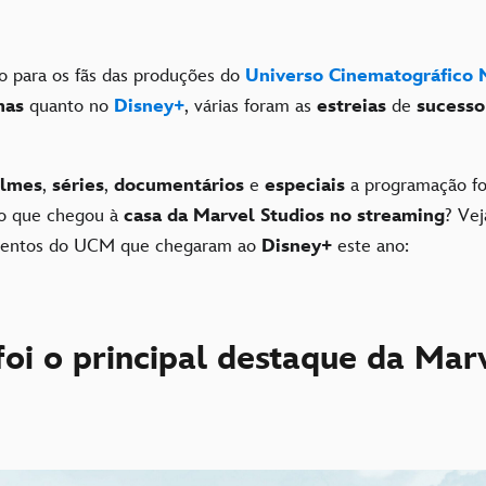
so para os fãs das produções do
Universo Cinematográfico 
mas
quanto no
Disney+
, várias foram as
estreias
de
sucess
ilmes
,
séries
,
documentários
e
especiais
a programação foi
 o que chegou à
casa da Marvel Studios no streaming
? Vej
mentos do UCM que chegaram ao
Disney+
este ano:
foi o principal destaque da Mar