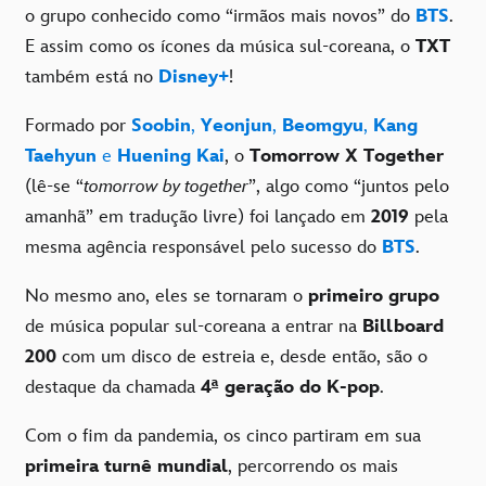
o grupo conhecido como “irmãos mais novos” do
BTS
.
E assim como os ícones da música sul-coreana, o
TXT
também está no
Disney+
!
Formado por
Soobin
,
Yeonjun
,
Beomgyu
,
Kang
Taehyun
e
Huening Kai
, o
Tomorrow X Together
(lê-se “
tomorrow by together
”, algo como “juntos pelo
amanhã” em tradução livre) foi lançado em
2019
pela
mesma agência responsável pelo sucesso do
BTS
.
No mesmo ano, eles se tornaram o
primeiro grupo
de música popular sul-coreana a entrar na
Billboard
200
com um disco de estreia e, desde então, são o
destaque da chamada
4ª geração do K-pop
.
Com o fim da pandemia, os cinco partiram em sua
primeira turnê mundial
, percorrendo os mais