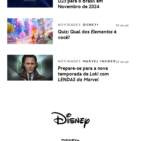
BRASIL -
D23 para o Brasil em
UMA
Novembro de 2024
EXPERIÊNCIA
DISNEY
NOVIDADES
DISNEY+
30 de set
Quiz: Qual dos
Elementos
é
você?
NOVIDADES
MARVEL INSIDER
29 de set
Prepare-se para a nova
temporada de
Loki
com
LENDAS da Marvel
DISNEY+