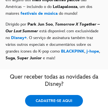
em alguns dos
mais importantes palcos
das
Américas – incluindo o do
Lollapalooza
, um dos
maiores
festivais de música
do mundo!
Dirigido por
Park Jun Soo
,
Tomorrow X Together –
Our Lost Summer
está disponível com exclusividade
no
Disney+
. O serviço de assinatura também traz
vários outros especiais e documentários sobre os
grandes ícones do K-pop como
BLACKPINK
,
j-hope
,
Suga
,
Super Junior
e mais!
Quer receber todas as novidades da
Disney?
CADASTRE-SE AQUI