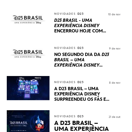
NOVIDADES
D23
10 de nov
D23 BRASIL - UMA
EXPERIÊNCIA DISNEY
ENCERROU HOJE
COM
UM TERCEIRO DIA
REPLETO DE NOVIDADES
INTERNACIONAIS E
NOVIDADES
D23
9 de nov
PRODUÇÕES BRASILEIRAS
NO SEGUNDO DIA DA
D23
BRASIL – UMA
EXPERIÊNCIA DISNEY
LUCASFILM, 20TH
CENTURY E MARVEL
STUDIOS REVELARAM
NOVIDADES
D23
8 de nov
PRÉVIAS E NOVIDADES
A D23 BRASIL – UMA
DOS SEUS PRÓXIMOS
EXPERIÊNCIA DISNEY
LANÇAMENTOS
SURPREENDEU OS FÃS EM
SEU PRIMEIRO DIA COM
NOVIDADES,
APRESENTAÇÕES E
NOVIDADES
D23
21 de out
PRODUTOS EXCLUSIVOS
A D23 BRASIL –
NO TRANSAMÉRICA EXPO
UMA EXPERIÊNCIA
CENTER EM SÃO PAULO