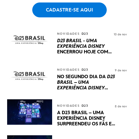
CADASTRE-SE AQUI
NOVIDADES
D23
10 de nov
D23 BRASIL - UMA
EXPERIÊNCIA DISNEY
ENCERROU HOJE
COM
UM TERCEIRO DIA
REPLETO DE NOVIDADES
INTERNACIONAIS E
NOVIDADES
D23
9 de nov
PRODUÇÕES BRASILEIRAS
NO SEGUNDO DIA DA
D23
BRASIL – UMA
EXPERIÊNCIA DISNEY
LUCASFILM, 20TH
CENTURY E MARVEL
STUDIOS REVELARAM
NOVIDADES
D23
8 de nov
PRÉVIAS E NOVIDADES
A D23 BRASIL – UMA
DOS SEUS PRÓXIMOS
EXPERIÊNCIA DISNEY
LANÇAMENTOS
SURPREENDEU OS FÃS EM
SEU PRIMEIRO DIA COM
NOVIDADES,