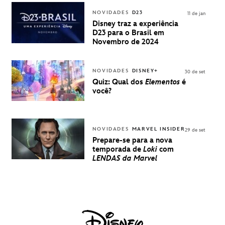
VENDA DE
INGRESSOS
NOVIDADES
D23
11 de jan
PARA A D23
Disney traz a experiência
BRASIL -
D23 para o Brasil em
UMA
Novembro de 2024
EXPERIÊNCIA
DISNEY
NOVIDADES
DISNEY+
30 de set
Quiz: Qual dos
Elementos
é
você?
NOVIDADES
MARVEL INSIDER
29 de set
Prepare-se para a nova
temporada de
Loki
com
LENDAS da Marvel