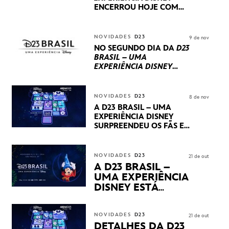
ENCERROU HOJE
COM
UM TERCEIRO DIA
REPLETO DE NOVIDADES
INTERNACIONAIS E
NOVIDADES
D23
9 de nov
PRODUÇÕES BRASILEIRAS
NO SEGUNDO DIA DA
D23
BRASIL – UMA
EXPERIÊNCIA DISNEY
LUCASFILM, 20TH
CENTURY E MARVEL
STUDIOS REVELARAM
NOVIDADES
D23
8 de nov
PRÉVIAS E NOVIDADES
A D23 BRASIL – UMA
DOS SEUS PRÓXIMOS
EXPERIÊNCIA DISNEY
LANÇAMENTOS
SURPREENDEU OS FÃS EM
SEU PRIMEIRO DIA COM
NOVIDADES,
APRESENTAÇÕES E
NOVIDADES
D23
21 de out
PRODUTOS EXCLUSIVOS
A D23 BRASIL –
NO TRANSAMÉRICA EXPO
UMA EXPERIÊNCIA
CENTER EM SÃO PAULO
DISNEY ESTÁ
CHEGANDO
NOVIDADES
D23
21 de out
DETALHES DA D23