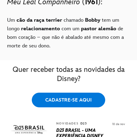
Meu Leal Companheiro
(
1961
):
Um
cão da raça terrier
chamado
Bobby
tem um
longo
relacionamento
com um
pastor alemão
de
bom coração – que não é abalado até mesmo com a
morte de seu dono.
Quer receber todas as novidades da
Disney?
CADASTRE-SE AQUI
NOVIDADES
D23
10 de nov
D23 BRASIL - UMA
EXPERIÊNCIA DISNEY