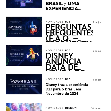
BRASIL - UMA
EXPERIÊNCIA
DISNEY
REVELADOS
NOVIDADES
D23
3 de jun
PERGUNTAS
FREQUENTES
(F.A.Q. –
FREQUENTLY
ASKED
NOVIDADES
D23
3 de jun
QUESTIONS)
DISNEY
ANUNCIA
DATA DE
VENDA DE
INGRESSOS
NOVIDADES
D23
11 de jan
PARA A D23
Disney traz a experiência
BRASIL -
D23 para o Brasil em
UMA
Novembro de 2024
EXPERIÊNCIA
DISNEY
NOVIDADES
DISNEY+
30 de set