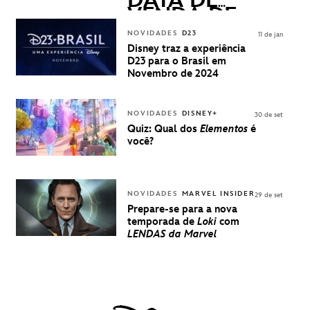
DATA DE
VENDA DE
INGRESSOS
NOVIDADES
D23
11 de jan
PARA A D23
Disney traz a experiência
BRASIL -
D23 para o Brasil em
UMA
Novembro de 2024
EXPERIÊNCIA
DISNEY
NOVIDADES
DISNEY+
30 de set
Quiz: Qual dos
Elementos
é
você?
NOVIDADES
MARVEL INSIDER
29 de set
Prepare-se para a nova
temporada de
Loki
com
LENDAS da Marvel