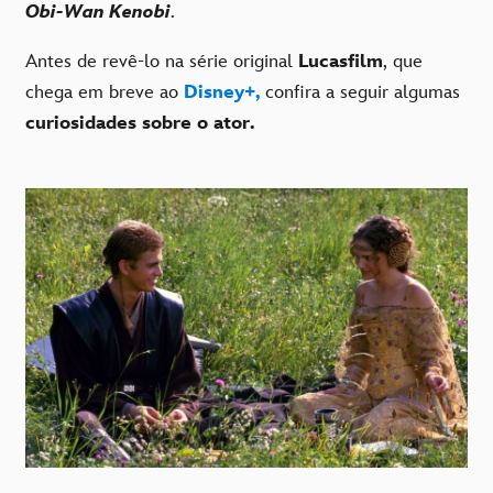
Obi-Wan Kenobi
.
Antes de revê-lo na série original
Lucasfilm
, que
chega em breve ao
Disney+,
confira a seguir algumas
curiosidades sobre o ator.