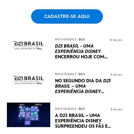
CADASTRE-SE AQUI
NOVIDADES
D23
10 de nov
D23 BRASIL - UMA
EXPERIÊNCIA DISNEY
ENCERROU HOJE
COM
UM TERCEIRO DIA
REPLETO DE NOVIDADES
INTERNACIONAIS E
NOVIDADES
D23
9 de nov
PRODUÇÕES BRASILEIRAS
NO SEGUNDO DIA DA
D23
BRASIL – UMA
EXPERIÊNCIA DISNEY
LUCASFILM, 20TH
CENTURY E MARVEL
STUDIOS REVELARAM
NOVIDADES
D23
8 de nov
PRÉVIAS E NOVIDADES
A D23 BRASIL – UMA
DOS SEUS PRÓXIMOS
EXPERIÊNCIA DISNEY
LANÇAMENTOS
SURPREENDEU OS FÃS EM
SEU PRIMEIRO DIA COM