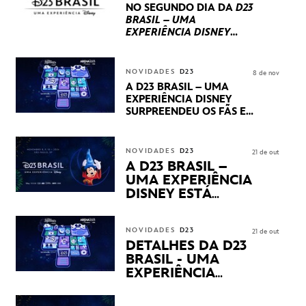
PRODUÇÕES BRASILEIRAS
NO SEGUNDO DIA DA
D23
BRASIL – UMA
EXPERIÊNCIA DISNEY
LUCASFILM, 20TH
CENTURY E MARVEL
STUDIOS REVELARAM
NOVIDADES
D23
8 de nov
PRÉVIAS E NOVIDADES
A D23 BRASIL – UMA
DOS SEUS PRÓXIMOS
EXPERIÊNCIA DISNEY
LANÇAMENTOS
SURPREENDEU OS FÃS EM
SEU PRIMEIRO DIA COM
NOVIDADES,
APRESENTAÇÕES E
NOVIDADES
D23
21 de out
PRODUTOS EXCLUSIVOS
A D23 BRASIL –
NO TRANSAMÉRICA EXPO
UMA EXPERIÊNCIA
CENTER EM SÃO PAULO
DISNEY ESTÁ
CHEGANDO
NOVIDADES
D23
21 de out
DETALHES DA D23
BRASIL - UMA
EXPERIÊNCIA
DISNEY
REVELADOS