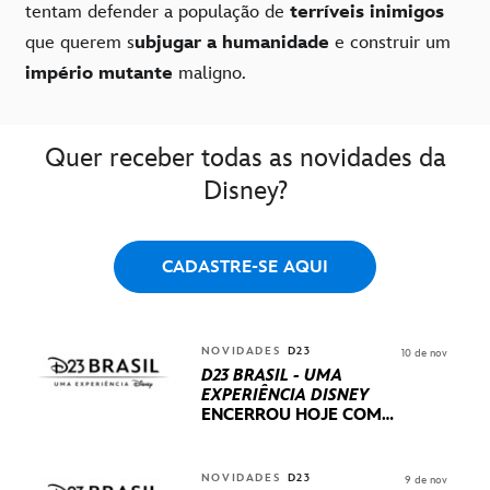
tentam defender a população de
terríveis inimigos
que querem s
ubjugar a humanidade
e construir um
império mutante
maligno.
Quer receber todas as novidades da
Disney?
CADASTRE-SE AQUI
NOVIDADES
D23
10 de nov
D23 BRASIL - UMA
EXPERIÊNCIA DISNEY
ENCERROU HOJE
COM
UM TERCEIRO DIA
REPLETO DE NOVIDADES
INTERNACIONAIS E
NOVIDADES
D23
9 de nov