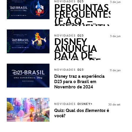
NOVIDADES
D23
3 de jun
PERGUNTAS
FREQUENTES
(F.A.Q. –
FREQUENTLY
ASKED
NOVIDADES
D23
3 de jun
QUESTIONS)
DISNEY
ANUNCIA
DATA DE
VENDA DE
INGRESSOS
NOVIDADES
D23
11 de jan
PARA A D23
Disney traz a experiência
BRASIL -
D23 para o Brasil em
UMA
Novembro de 2024
EXPERIÊNCIA
DISNEY
NOVIDADES
DISNEY+
30 de set
Quiz: Qual dos
Elementos
é
você?