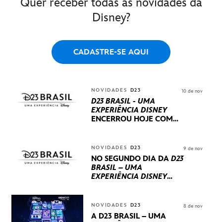
Quer receber todas as novidades da
Disney?
CADASTRE-SE AQUI
NOVIDADES
D23
10 de nov
D23 BRASIL - UMA
EXPERIÊNCIA DISNEY
ENCERROU HOJE
COM
UM TERCEIRO DIA
REPLETO DE NOVIDADES
INTERNACIONAIS E
NOVIDADES
D23
9 de nov
PRODUÇÕES BRASILEIRAS
NO SEGUNDO DIA DA
D23
BRASIL – UMA
EXPERIÊNCIA DISNEY
LUCASFILM, 20TH
CENTURY E MARVEL
STUDIOS REVELARAM
NOVIDADES
D23
8 de nov
PRÉVIAS E NOVIDADES
A D23 BRASIL – UMA
DOS SEUS PRÓXIMOS