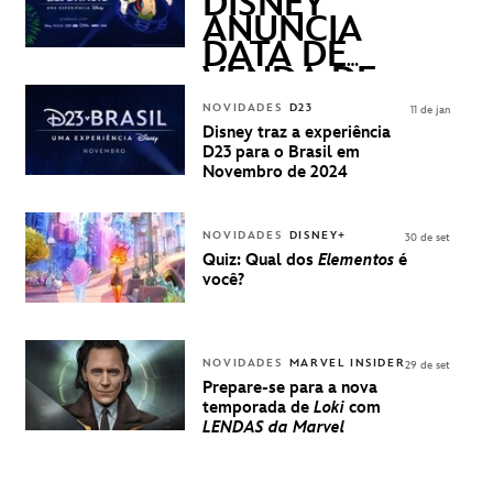
QUESTIONS)
DISNEY
ANUNCIA
DATA DE
VENDA DE
INGRESSOS
NOVIDADES
D23
11 de jan
PARA A D23
Disney traz a experiência
BRASIL -
D23 para o Brasil em
UMA
Novembro de 2024
EXPERIÊNCIA
DISNEY
NOVIDADES
DISNEY+
30 de set
Quiz: Qual dos
Elementos
é
você?
NOVIDADES
MARVEL INSIDER
29 de set
Prepare-se para a nova
temporada de
Loki
com
LENDAS da Marvel