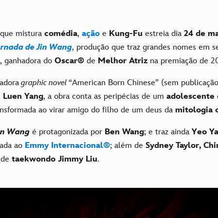
 que mistura
comédia
,
ação
e
Kung-Fu
estreia dia
24 de ma
ornada de Jin Wang
, produção que traz grandes nomes em s
, ganhadora do
Oscar®
de
Melhor Atriz
na premiação de 2
adora
graphic novel
“American Born Chinese” (sem publicação 
 Luen Yang
, a obra conta as peripécias de um
adolescent
ansformada ao virar amigo do filho de um deus da
mitologia 
Jin Wang
é protagonizada por
Ben Wang
; e traz ainda
Yeo Y
cada ao
Emmy Internacional®
; além de
Sydney Taylor,
Chi
 de
taekwondo Jimmy Liu
.