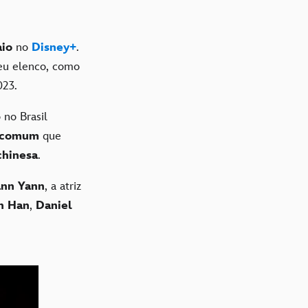
io
no
Disney+
.
eu elenco, como
023.
no Brasil
e comum
que
chinesa
.
ann Yann
, a atriz
n Han
,
Daniel