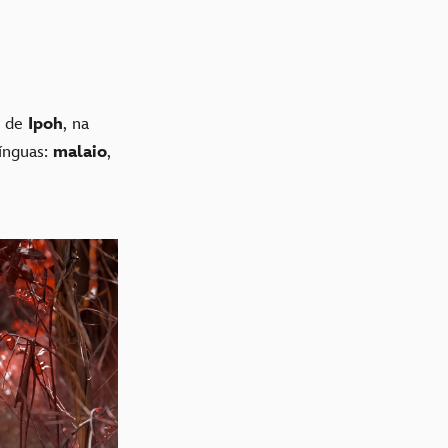
e de
Ipoh
, na
línguas:
malaio
,