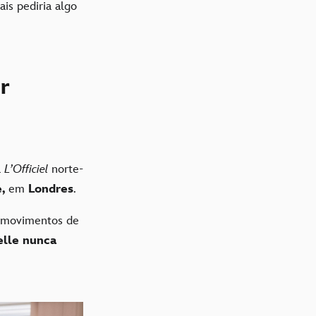
ais pediria algo
r
a
L’Officiel
norte-
,
em
Londres
.
 movimentos de
lle nunca