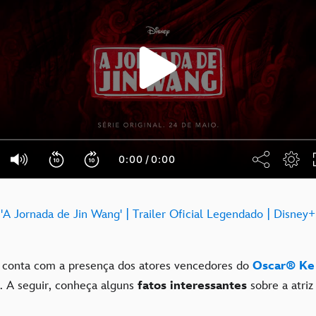
'A Jornada de Jin Wang' | Trailer Oficial Legendado | Disney+
 conta com a presença dos atores vencedores do
Oscar®
Ke
. A seguir, conheça alguns
fatos interessantes
sobre a atriz 