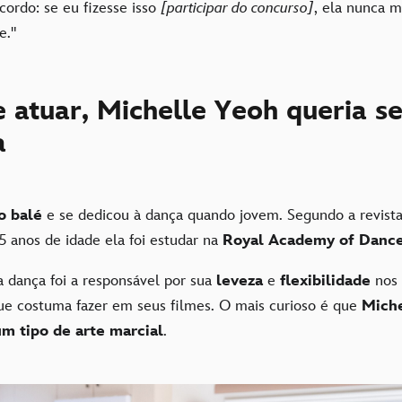
ordo: se eu fizesse isso
[participar do concurso]
, ela nunca m
te."
 atuar, Michelle Yeoh queria se
a
o balé
e se dedicou à dança quando jovem. Segundo a revist
5 anos de idade ela foi estudar na
Royal Academy of Dance
a dança foi a responsável por sua
leveza
e
flexibilidade
nos
que costuma fazer em seus filmes. O mais curioso é que
Miche
m tipo de arte marcial
.