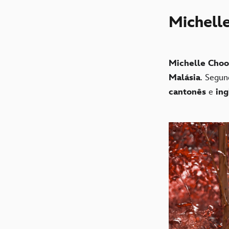
Michell
Michelle Cho
Malásia
. Segun
cantonês
e
ing