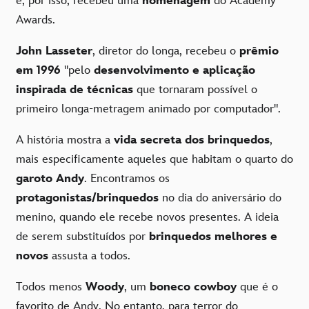
e, por isso, recebeu uma
homenagem
do Academy
Awards.
John Lasseter
, diretor do longa, recebeu o
prêmio
em
1996
"pelo
desenvolvimento e aplicação
inspirada de técnicas
que tornaram possível o
primeiro longa-metragem animado por computador".
A história mostra a
vida secreta dos brinquedos
,
mais especificamente aqueles que habitam o quarto do
garoto Andy
. Encontramos os
protagonistas/brinquedos
no dia do aniversário do
menino, quando ele recebe novos presentes. A ideia
de serem substituídos por
brinquedos melhores e
novos
assusta a todos.
Todos menos
Woody
, um
boneco cowboy
que é o
favorito de Andy. No entanto, para terror do