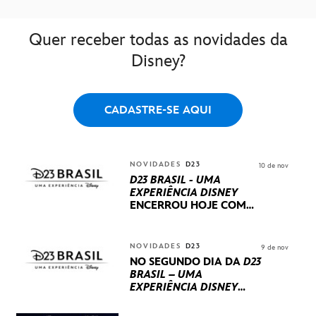
Quer receber todas as novidades da
Disney?
CADASTRE-SE AQUI
NOVIDADES
D23
10 de nov
D23 BRASIL - UMA
EXPERIÊNCIA DISNEY
ENCERROU HOJE
COM
UM TERCEIRO DIA
REPLETO DE NOVIDADES
INTERNACIONAIS E
NOVIDADES
D23
9 de nov
PRODUÇÕES BRASILEIRAS
NO SEGUNDO DIA DA
D23
BRASIL – UMA
EXPERIÊNCIA DISNEY
LUCASFILM, 20TH
CENTURY E MARVEL