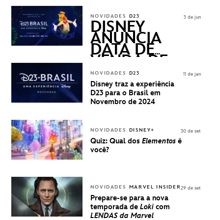
FREQUENTLY
ASKED
NOVIDADES
D23
3 de jun
QUESTIONS)
DISNEY
ANUNCIA
DATA DE
VENDA DE
INGRESSOS
NOVIDADES
D23
11 de jan
PARA A D23
Disney traz a experiência
BRASIL -
D23 para o Brasil em
UMA
Novembro de 2024
EXPERIÊNCIA
DISNEY
NOVIDADES
DISNEY+
30 de set
Quiz: Qual dos
Elementos
é
você?
NOVIDADES
MARVEL INSIDER
29 de set
Prepare-se para a nova
temporada de
Loki
com
LENDAS da Marvel