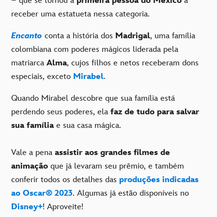
– que se tornou a
primeira pessoa do México
a
receber uma estatueta nessa categoria.
Encanto
conta a história dos
Madrigal
, uma família
colombiana com poderes mágicos liderada pela
matriarca
Alma
, cujos filhos e netos receberam dons
especiais, exceto
Mirabel
.
Quando Mirabel descobre que sua família está
perdendo seus poderes, ela
faz de tudo para salvar
sua família
e sua casa mágica.
Vale a pena
assistir aos grandes filmes
de
animação
que já levaram seu prêmio, e também
conferir todos os detalhes das
produções indicadas
ao Oscar® 2023
. Algumas já estão disponíveis no
Disney+
! Aproveite!