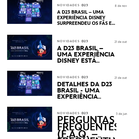
STUDIOS REVELARAM
NOVIDADES
D23
8 de nov
PRÉVIAS E NOVIDADES
A D23 BRASIL – UMA
DOS SEUS PRÓXIMOS
EXPERIÊNCIA DISNEY
LANÇAMENTOS
SURPREENDEU OS FÃS EM
SEU PRIMEIRO DIA COM
NOVIDADES,
APRESENTAÇÕES E
NOVIDADES
D23
21 de out
PRODUTOS EXCLUSIVOS
A D23 BRASIL –
NO TRANSAMÉRICA EXPO
UMA EXPERIÊNCIA
CENTER EM SÃO PAULO
DISNEY ESTÁ
CHEGANDO
NOVIDADES
D23
21 de out
DETALHES DA D23
BRASIL - UMA
EXPERIÊNCIA
DISNEY
REVELADOS
NOVIDADES
D23
3 de jun
PERGUNTAS
FREQUENTES
(F.A.Q. –