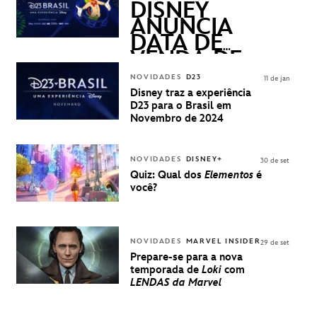
QUESTIONS)
DISNEY
ANUNCIA
DATA DE
VENDA DE
INGRESSOS
NOVIDADES
D23
11 de jan
PARA A D23
Disney traz a experiência
BRASIL -
D23 para o Brasil em
UMA
Novembro de 2024
EXPERIÊNCIA
DISNEY
NOVIDADES
DISNEY+
30 de set
Quiz: Qual dos
Elementos
é
você?
NOVIDADES
MARVEL INSIDER
29 de set
Prepare-se para a nova
temporada de
Loki
com
LENDAS da Marvel