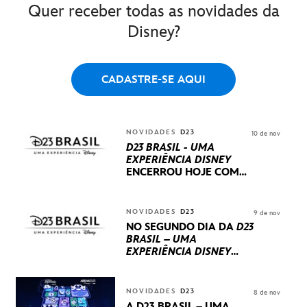
Quer receber todas as novidades da
Disney?
CADASTRE-SE AQUI
NOVIDADES
D23
10 de nov
D23 BRASIL - UMA
EXPERIÊNCIA DISNEY
ENCERROU HOJE
COM
UM TERCEIRO DIA
REPLETO DE NOVIDADES
INTERNACIONAIS E
NOVIDADES
D23
9 de nov
PRODUÇÕES BRASILEIRAS
NO SEGUNDO DIA DA
D23
BRASIL – UMA
EXPERIÊNCIA DISNEY
LUCASFILM, 20TH
CENTURY E MARVEL
STUDIOS REVELARAM
NOVIDADES
D23
8 de nov
PRÉVIAS E NOVIDADES
A D23 BRASIL – UMA