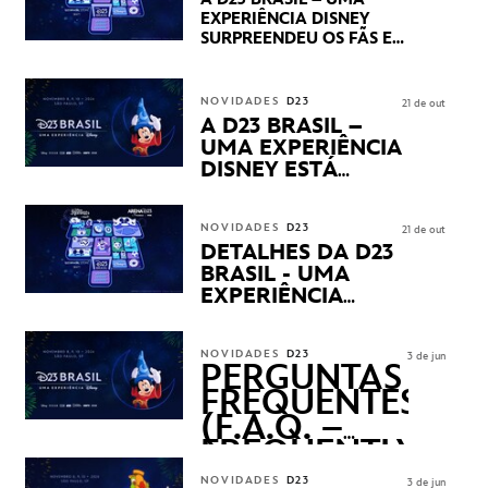
DOS SEUS PRÓXIMOS
EXPERIÊNCIA DISNEY
LANÇAMENTOS
SURPREENDEU OS FÃS EM
SEU PRIMEIRO DIA COM
NOVIDADES,
APRESENTAÇÕES E
NOVIDADES
D23
21 de out
PRODUTOS EXCLUSIVOS
A D23 BRASIL –
NO TRANSAMÉRICA EXPO
UMA EXPERIÊNCIA
CENTER EM SÃO PAULO
DISNEY ESTÁ
CHEGANDO
NOVIDADES
D23
21 de out
DETALHES DA D23
BRASIL - UMA
EXPERIÊNCIA
DISNEY
REVELADOS
NOVIDADES
D23
3 de jun
PERGUNTAS
FREQUENTES
(F.A.Q. –
FREQUENTLY
ASKED
NOVIDADES
D23
3 de jun