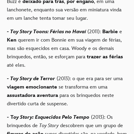
Buzz é
deixado para trás
,
por engano
, em uma
lanchonete, enquanto sua versão em miniatura vinda
em um lanche tenta tomar seu lugar.
- Toy Story Toons: Férias no Havaí
(2011):
Barbie
e
Ken
querem ir com Bonnie em sua viagem de férias,
mas são esquecidos em casa. Woody e os demais
brinquedos, então, se esforçam para
trazer as férias
até eles.
- Toy Story de Terror
(2013): o que era para ser uma
viagem emocionante
se transforma em uma
assustadora aventura
para os brinquedos neste
divertido curta de suspense.
- T
oy Story: Esquecidos Pelo Tempo
(2013): Os
brinquedos de
Toy Story
descobrem que um grupo de
figuras de ação
super divertidas são, na verdade, bem