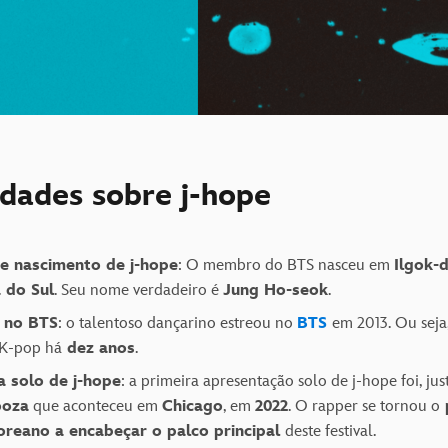
idades sobre j-hope
de nascimento de j-hope
: O membro do BTS nasceu em
Ilgok-
 do Sul
. Seu nome verdadeiro é
Jung Ho-seok
.
a no BTS
: o talentoso dançarino estreou no
BTS
em 2013. Ou seja
K-pop há
dez anos
.
a solo de j-hope
: a primeira apresentação solo de j-hope foi, ju
ooza
que aconteceu em
Chicago
, em
2022
. O rapper se tornou o
oreano a encabeçar o palco principal
deste festival.