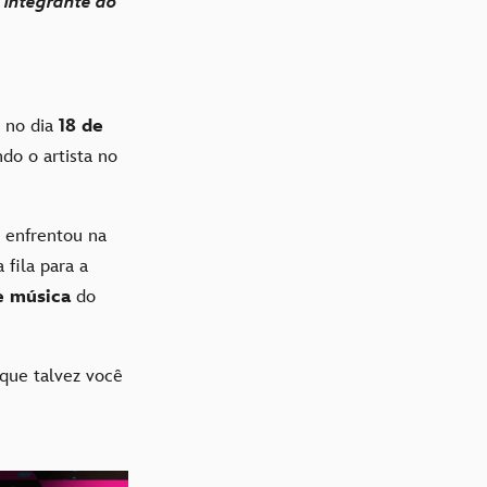
 integrante do
no dia
18 de
o o artista no
 enfrentou na
fila para a
de música
do
 que talvez você