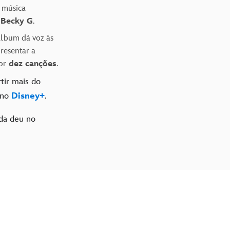
a música
a
Becky G
.
álbum dá voz às
presentar a
or
dez canções
.
tir mais do
 no
Disney+
.
da deu no