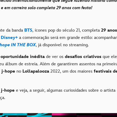
hecido internacionalmente que segue fazendo história como
e em carreira solo completa 29 anos com festa!
ante da banda
BTS
, ícones pop do século 21, completa
29 anos
o
Disney+
a comemoração será em grande estilo: acompanhand
-hope IN THE BOX
, já disponível no streaming.
a
oportunidade inédita
de ver os
desafios criativos
que ele
eu álbum de estreia. Além de garantirem assentos na primeira 
e
j-hope
no
Lollapalooza
2022, um dos maiores
festivais 
j-hope
e veja, a seguir, algumas curiosidades sobre o artista
ça.