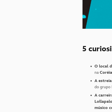
5 curios
O local 
na
Coréia
A estrei
do grupo 
A carreir
Lollapal
músico c