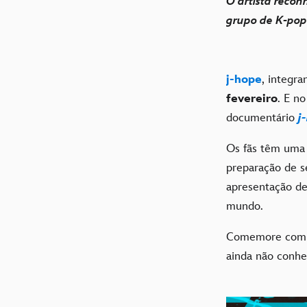
O artista recon
grupo de K-pop 
j-hope
, integr
fevereiro
. E n
documentário
j
Os fãs têm um
preparação de s
apresentação d
mundo.
Comemore com
ainda não conhe