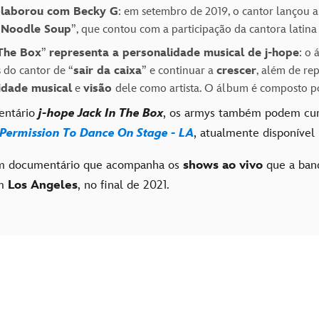
olaborou com Becky G
: em setembro de 2019, o cantor lançou 
 Noodle Soup
”, que contou com a participação da cantora latin
 The Box
”
representa a personalidade musical de j-hope
: o 
 do cantor de “
sair da caixa
” e continuar a
crescer
, além de re
idade musical
e
visão
dele como artista. O álbum é composto p
entário
j-hope Jack In The Box
, os armys também podem cur
 Permission To Dance On Stage - LA
, atualmente disponível
m documentário que acompanha os
shows ao vivo
que a ban
m
Los Angeles
, no final de 2021.