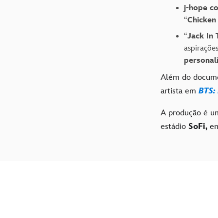
j-hope c
“
Chicken
“
Jack In
aspirações
personal
Além do docum
artista em
BTS:
A produção é u
estádio
SoFi,
e