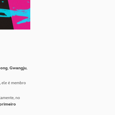
dong
,
Gwangju
,
, ele é membro
stamente, no
primeiro