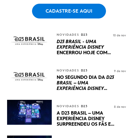
CADASTRE-SE AQUI
NOVIDADES
D23
10 de nov
D23 BRASIL - UMA
EXPERIÊNCIA DISNEY
ENCERROU HOJE
COM
UM TERCEIRO DIA
REPLETO DE NOVIDADES
INTERNACIONAIS E
NOVIDADES
D23
9 de nov
PRODUÇÕES BRASILEIRAS
NO SEGUNDO DIA DA
D23
BRASIL – UMA
EXPERIÊNCIA DISNEY
LUCASFILM, 20TH
CENTURY E MARVEL
STUDIOS REVELARAM
NOVIDADES
D23
8 de nov
PRÉVIAS E NOVIDADES
A D23 BRASIL – UMA
DOS SEUS PRÓXIMOS
EXPERIÊNCIA DISNEY
LANÇAMENTOS
SURPREENDEU OS FÃS EM
SEU PRIMEIRO DIA COM
NOVIDADES,