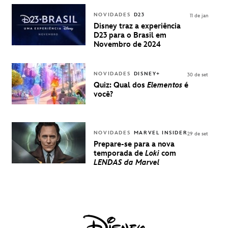
VENDA DE
INGRESSOS
NOVIDADES
D23
11 de jan
PARA A D23
Disney traz a experiência
BRASIL -
D23 para o Brasil em
UMA
Novembro de 2024
EXPERIÊNCIA
DISNEY
NOVIDADES
DISNEY+
30 de set
Quiz: Qual dos
Elementos
é
você?
NOVIDADES
MARVEL INSIDER
29 de set
Prepare-se para a nova
temporada de
Loki
com
LENDAS da Marvel