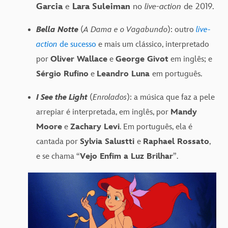
Garcia
e
Lara Suleiman
no
live-action
de 2019.
Bella Notte
(
A Dama e o Vagabundo
): outro
live-
action
de sucesso
e mais um clássico, interpretado
por
Oliver Wallace
e
George Givot
em inglês; e
Sérgio Rufino
e
Leandro Luna
em português.
I See the Light
(
Enrolados
): a música que faz a pele
arrepiar é interpretada, em inglês, por
Mandy
Moore
e
Zachary Levi
. Em português, ela é
cantada por
Sylvia Salustti
e
Raphael Rossato
,
e se chama “
Vejo Enfim a Luz Brilhar
”.