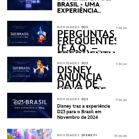
BRASIL - UMA
EXPERIÊNCIA
DISNEY
REVELADOS
NOVIDADES
D23
3 de jun
PERGUNTAS
FREQUENTES
(F.A.Q. –
FREQUENTLY
ASKED
NOVIDADES
D23
3 de jun
QUESTIONS)
DISNEY
ANUNCIA
DATA DE
VENDA DE
INGRESSOS
NOVIDADES
D23
11 de jan
PARA A D23
Disney traz a experiência
BRASIL -
D23 para o Brasil em
UMA
Novembro de 2024
EXPERIÊNCIA
DISNEY
NOVIDADES
DISNEY+
30 de set