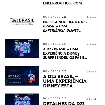
ENCERROU HOJE
COM
UM TERCEIRO DIA
REPLETO DE NOVIDADES
INTERNACIONAIS E
NOVIDADES
D23
9 de nov
PRODUÇÕES BRASILEIRAS
NO SEGUNDO DIA DA
D23
BRASIL – UMA
EXPERIÊNCIA DISNEY
LUCASFILM, 20TH
CENTURY E MARVEL
STUDIOS REVELARAM
NOVIDADES
D23
8 de nov
PRÉVIAS E NOVIDADES
A D23 BRASIL – UMA
DOS SEUS PRÓXIMOS
EXPERIÊNCIA DISNEY
LANÇAMENTOS
SURPREENDEU OS FÃS EM
SEU PRIMEIRO DIA COM
NOVIDADES,
APRESENTAÇÕES E
NOVIDADES
D23
21 de out
PRODUTOS EXCLUSIVOS
A D23 BRASIL –
NO TRANSAMÉRICA EXPO
UMA EXPERIÊNCIA
CENTER EM SÃO PAULO
DISNEY ESTÁ
CHEGANDO
NOVIDADES
D23
21 de out
DETALHES DA D23