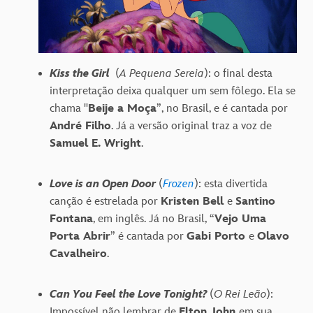
Kiss the Girl
(
A Pequena Sereia
): o final desta
interpretação deixa qualquer um sem fôlego. Ela se
chama "
Beije a Moça
”, no Brasil, e é cantada por
André Filh
o
. Já a versão original traz a voz de
Samuel E. Wright
.
Love is an Open Door
(
Frozen
): esta divertida
canção é estrelada por
Kristen Bell
e
Santino
Fontana
, em inglês. Já no Brasil, “
Vejo Uma
Porta Abrir
” é cantada por
Gabi Porto
e
Olavo
Cavalheiro
.
Can You Feel the Love Tonight?
(
O Rei Leão
):
Impossível não lembrar de
Elton John
em sua