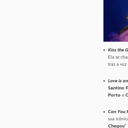
Kiss the 
Ela se ch
traz a voz
Love is a
Santino 
Porto
e
O
Can You F
sua icôni
Chegou
”