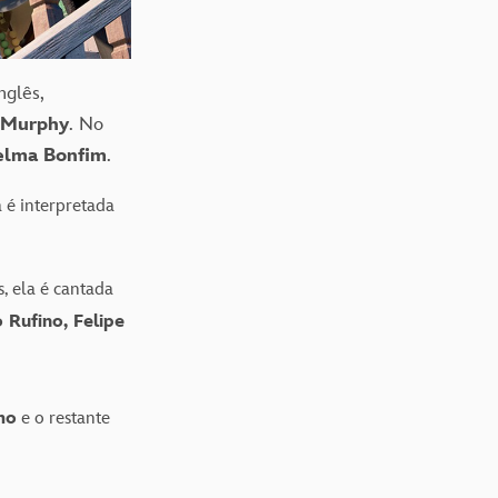
nglês,
 Murphy
. No
elma Bonfim
.
 é interpretada
, ela é cantada
 Rufino, Felipe
mo
e o restante