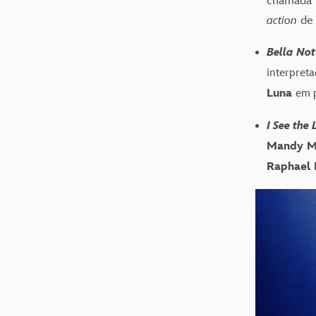
chamada 
action
de 
Bella Not
interpret
Luna
em 
I See the 
Mandy M
Raphael 