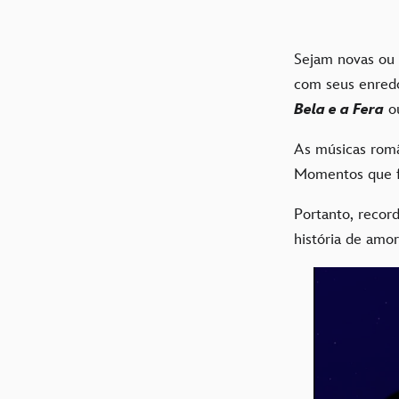
Sejam novas ou 
com seus enred
Bela e a Fera
o
As músicas româ
Momentos que f
Portanto, recor
história de amo