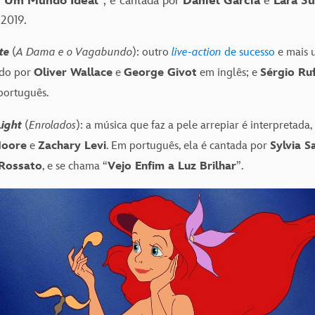
“
Um Mundo Ideal
”, é cantada por
Daniel Garcia
e
Lara S
2019.
te
(
A Dama e o Vagabundo
): outro
live-action
de sucesso
e mais 
ado por
Oliver Wallace
e
George Givot
em inglês; e
Sérgio Ru
português.
Light
(
Enrolados
): a música que faz a pele arrepiar é interpretada,
oore
e
Zachary Levi
. Em português, ela é cantada por
Sylvia S
Rossato
, e se chama “
Vejo Enfim a Luz Brilhar
”.