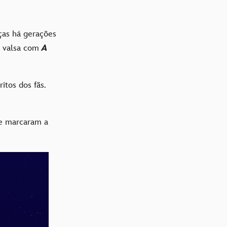
ças há gerações
da valsa com
A
itos dos fãs.
ue marcaram a