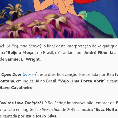
Girl
(
A Pequena Sereia
): o final desta interpretação deixa qualqu
ama "
Beije a Moça
”, no Brasil, e é cantada por
André Filh
o
. Já a
 de
Samuel E. Wright
.
n Open Door
(
Frozen
): esta divertida canção é estrelada por
Krist
Fontana
, em inglês. Já no Brasil, “
Vejo Uma Porta Abrir
” é can
lavo Cavalheiro
.
eel the Love Tonight?
(
O Rei Leão
): Impossível não lembrar de
E
ca canção em inglês. No
live-action
de 2019, a música “
Esta Noit
 é cantada por
Iza
e
Ícaro Silva
.