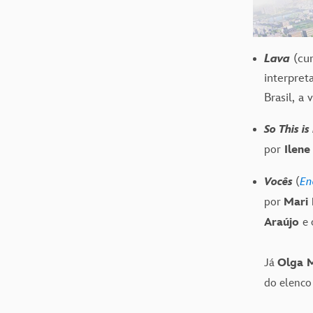
Lava
(cur
interpret
Brasil, a
So This i
por
Ilene
Vocês
(
En
por
Mari 
Araújo
e 
Já
Olga M
do elenco