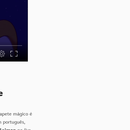
e
tapete mágico é
m português,