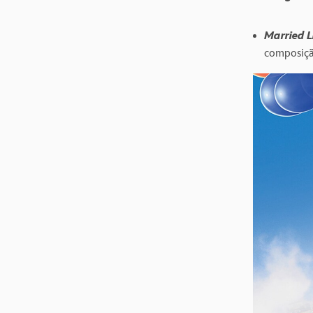
Married L
composiçã