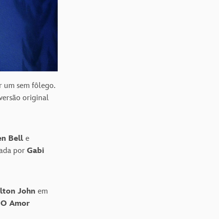
er um sem fôlego.
 versão original
en Bell
e
tada por
Gabi
lton John
em
e O Amor