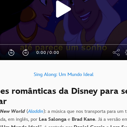
Sing Along: Um Mundo Ideal
ões românticas da Disney para s
ar
 New World
(
Aladdin
): a música que nos transporta para um 
ada, em inglês, por
Lea Salonga
e
Brad Kane
. Já a versão e