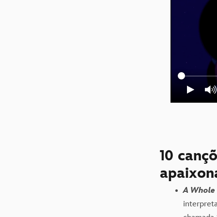
10 canç
apaixon
A Whole
interpret