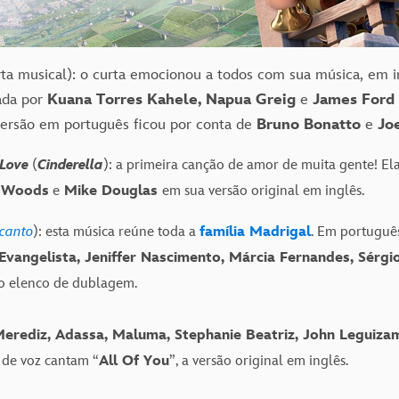
ta musical): o curta emocionou a todos com sua música, em i
ada por
Kuana Torres Kahele, Napua Greig
e
James Ford
 versão em português ficou por conta de
Bruno Bonatto
e
Jo
s Love
(
Cinderella
): a primeira canção de amor de muita gente! Ela
 Woods
e
Mike Douglas
em sua versão original em inglês.
canto
): esta música reúne toda a
família Madrigal
. Em português
Evangelista, Jeniffer Nascimento, Márcia Fernandes, Sérgio
o elenco de dublagem.
erediz, Adassa, Maluma, Stephanie Beatriz, John Leguiza
 de voz cantam “
All Of You
”, a versão original em inglês.