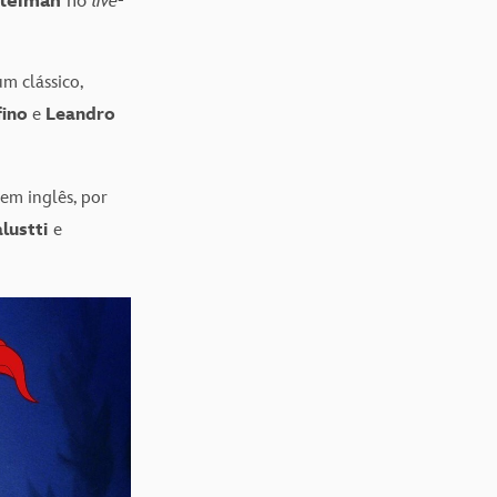
uleiman
no
live-
um clássico,
fino
e
Leandro
 em inglês, por
alustti
e