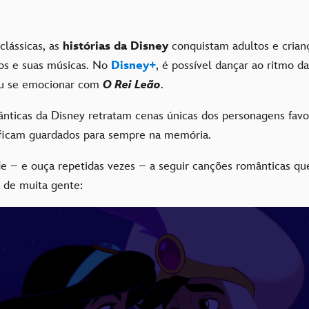
clássicas, as
histórias da Disney
conquistam adultos e crian
os e suas músicas. No
Disney+
, é possível dançar ao ritmo 
u se emocionar com
O Rei Leão
.
nticas da Disney retratam cenas únicas dos personagens favor
icam guardados para sempre na memória.
de – e ouça repetidas vezes – a seguir canções românticas q
r de muita gente: