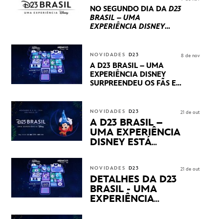
PRODUÇÕES BRASILEIRAS
NO SEGUNDO DIA DA
D23
BRASIL – UMA
EXPERIÊNCIA DISNEY
LUCASFILM, 20TH
CENTURY E MARVEL
STUDIOS REVELARAM
NOVIDADES
D23
8 de nov
PRÉVIAS E NOVIDADES
A D23 BRASIL – UMA
DOS SEUS PRÓXIMOS
EXPERIÊNCIA DISNEY
LANÇAMENTOS
SURPREENDEU OS FÃS EM
SEU PRIMEIRO DIA COM
NOVIDADES,
APRESENTAÇÕES E
NOVIDADES
D23
21 de out
PRODUTOS EXCLUSIVOS
A D23 BRASIL –
NO TRANSAMÉRICA EXPO
UMA EXPERIÊNCIA
CENTER EM SÃO PAULO
DISNEY ESTÁ
CHEGANDO
NOVIDADES
D23
21 de out
DETALHES DA D23
BRASIL - UMA
EXPERIÊNCIA
DISNEY
REVELADOS