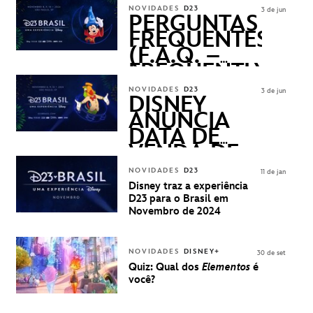
NOVIDADES
D23
3 de jun
PERGUNTAS
FREQUENTES
(F.A.Q. –
FREQUENTLY
ASKED
NOVIDADES
D23
3 de jun
QUESTIONS)
DISNEY
ANUNCIA
DATA DE
VENDA DE
INGRESSOS
NOVIDADES
D23
11 de jan
PARA A D23
Disney traz a experiência
BRASIL -
D23 para o Brasil em
UMA
Novembro de 2024
EXPERIÊNCIA
DISNEY
NOVIDADES
DISNEY+
30 de set
Quiz: Qual dos
Elementos
é
você?