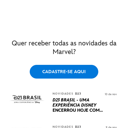
Quer receber todas as novidades da
Marvel?
CADASTRE-SE AQUI
NOVIDADES
D23
10 de nov
D23 BRASIL - UMA
EXPERIÊNCIA DISNEY
ENCERROU HOJE
COM
UM TERCEIRO DIA
REPLETO DE NOVIDADES
INTERNACIONAIS E
NOVIDADES
D23
9 de nov