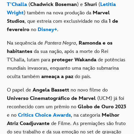
T’Challa
(
Chadwick Boseman
) e
Shuri
(
Letitia
Wright
) também na nova produção da
Marvel
Studios
, que estreia com exclusividade no dia
1 de
fevereiro
no
Disney+
.
Na sequência de
Pantera Negra
,
Ramonda e os
habitantes
da sua nação, após a morte do Rei
T'Challa, lutam para
proteger
Wakanda
de potências
mundiais invasoras, enquanto uma nação submarina
oculta também
ameaça a paz
do país.
O papel de
Angela Bassett
no novo filme do
Universo Cinematográfico de Marvel
(UCM) já foi
reconhecido com um prêmio no
Globo de Ouro 2023
e no
Critics Choice Awards
, na categoria
Melhor
Atriz Coadjuvante
de Filme. As premiações são fruto
do seu trabalho e da sua emoção no set de gravação