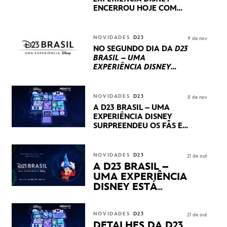
ENCERROU HOJE
COM
UM TERCEIRO DIA
REPLETO DE NOVIDADES
INTERNACIONAIS E
NOVIDADES
D23
9 de nov
PRODUÇÕES BRASILEIRAS
NO SEGUNDO DIA DA
D23
BRASIL – UMA
EXPERIÊNCIA DISNEY
LUCASFILM, 20TH
CENTURY E MARVEL
STUDIOS REVELARAM
NOVIDADES
D23
8 de nov
PRÉVIAS E NOVIDADES
A D23 BRASIL – UMA
DOS SEUS PRÓXIMOS
EXPERIÊNCIA DISNEY
LANÇAMENTOS
SURPREENDEU OS FÃS EM
SEU PRIMEIRO DIA COM
NOVIDADES,
APRESENTAÇÕES E
NOVIDADES
D23
21 de out
PRODUTOS EXCLUSIVOS
A D23 BRASIL –
NO TRANSAMÉRICA EXPO
UMA EXPERIÊNCIA
CENTER EM SÃO PAULO
DISNEY ESTÁ
CHEGANDO
NOVIDADES
D23
21 de out
DETALHES DA D23