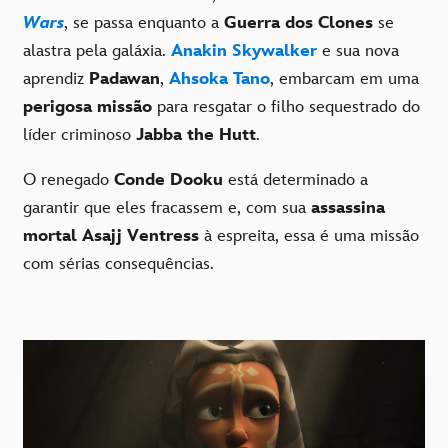
Wars
, se passa enquanto a
Guerra dos Clones
se
alastra pela galáxia.
Anakin Skywalker
e sua nova
aprendiz
Padawan
,
Ahsoka Tano
, embarcam em uma
perigosa missão
para resgatar o filho sequestrado do
líder criminoso
Jabba the Hutt
.
O renegado
Conde Dooku
está determinado a
garantir que eles fracassem e, com sua
assassina
mortal Asajj Ventress
à espreita, essa é uma missão
com sérias consequências.