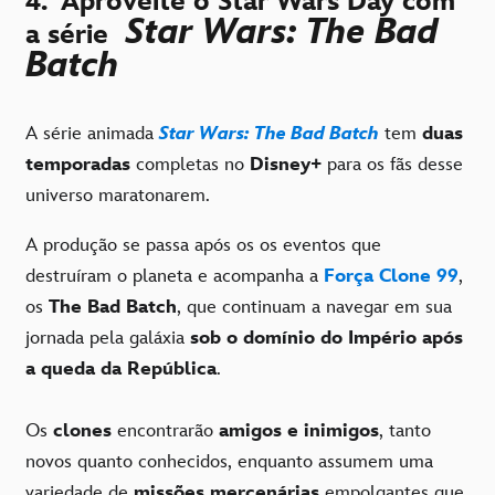
4.
Aproveite o Star Wars Day com
Star Wars: The Bad
a série
Batch
A série animada
Star Wars: The Bad Batch
tem
duas
temporadas
completas no
Disney+
para os fãs desse
universo maratonarem.
A produção se passa após os os eventos que
destruíram o planeta e acompanha a
Força Clone 99
,
os
The Bad Batch
, que continuam a navegar em sua
jornada pela galáxia
sob o domínio do Império após
a queda da República
.
Os
clones
encontrarão
amigos e inimigos
, tanto
novos quanto conhecidos, enquanto assumem uma
variedade de
missões mercenárias
empolgantes que