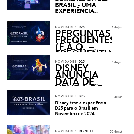
BRASIL - UMA
EXPERIÊNCIA
DISNEY
REVELADOS
NOVIDADES
D23
3 de jun
PERGUNTAS
FREQUENTES
(F.A.Q. –
FREQUENTLY
ASKED
NOVIDADES
D23
3 de jun
QUESTIONS)
DISNEY
ANUNCIA
DATA DE
VENDA DE
INGRESSOS
NOVIDADES
D23
11 de jan
PARA A D23
Disney traz a experiência
BRASIL -
D23 para o Brasil em
UMA
Novembro de 2024
EXPERIÊNCIA
DISNEY
NOVIDADES
DISNEY+
30 de set