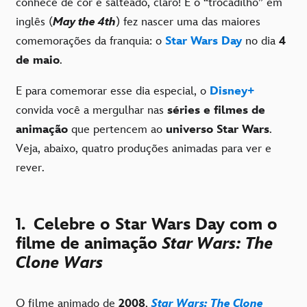
conhece de cor e salteado, claro! E o “trocadilho” em
inglês (
May the 4th
) fez nascer uma das maiores
comemorações da franquia: o
Star Wars Day
no dia
4
de maio
.
E para comemorar esse dia especial, o
Disney+
convida você a mergulhar nas
séries e filmes de
animação
que pertencem ao
universo Star Wars
.
Veja, abaixo, quatro produções animadas para ver e
rever.
1.
Celebre o Star Wars Day com o
filme de animação
Star Wars: The
Clone Wars
O filme animado de
2008
,
Star Wars: The Clone