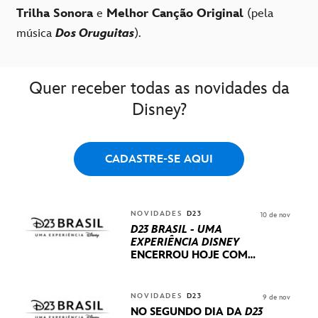
Trilha Sonora
e
Melhor Canção Original
(pela
música
Dos Oruguitas
).
Quer receber todas as novidades da
Disney?
CADASTRE-SE AQUI
NOVIDADES
D23
10 de nov
D23 BRASIL - UMA
EXPERIÊNCIA DISNEY
ENCERROU HOJE
COM
UM TERCEIRO DIA
REPLETO DE NOVIDADES
INTERNACIONAIS E
NOVIDADES
D23
9 de nov
PRODUÇÕES BRASILEIRAS
NO SEGUNDO DIA DA
D23