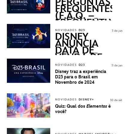
PERGUNTAS
FREQUENTES
(F.A.Q. –
FREQUENTLY
ASKED
NOVIDADES
D23
3 de jun
QUESTIONS)
DISNEY
ANUNCIA
DATA DE
VENDA DE
INGRESSOS
NOVIDADES
D23
11 de jan
PARA A D23
Disney traz a experiência
BRASIL -
D23 para o Brasil em
UMA
Novembro de 2024
EXPERIÊNCIA
DISNEY
NOVIDADES
DISNEY+
30 de set
Quiz: Qual dos
Elementos
é
você?