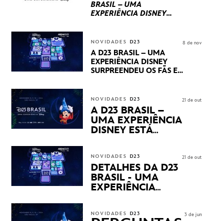
BRASIL – UMA
EXPERIÊNCIA DISNEY
LUCASFILM, 20TH
CENTURY E MARVEL
STUDIOS REVELARAM
NOVIDADES
D23
8 de nov
PRÉVIAS E NOVIDADES
A D23 BRASIL – UMA
DOS SEUS PRÓXIMOS
EXPERIÊNCIA DISNEY
LANÇAMENTOS
SURPREENDEU OS FÃS EM
SEU PRIMEIRO DIA COM
NOVIDADES,
APRESENTAÇÕES E
NOVIDADES
D23
21 de out
PRODUTOS EXCLUSIVOS
A D23 BRASIL –
NO TRANSAMÉRICA EXPO
UMA EXPERIÊNCIA
CENTER EM SÃO PAULO
DISNEY ESTÁ
CHEGANDO
NOVIDADES
D23
21 de out
DETALHES DA D23
BRASIL - UMA
EXPERIÊNCIA
DISNEY
REVELADOS
NOVIDADES
D23
3 de jun