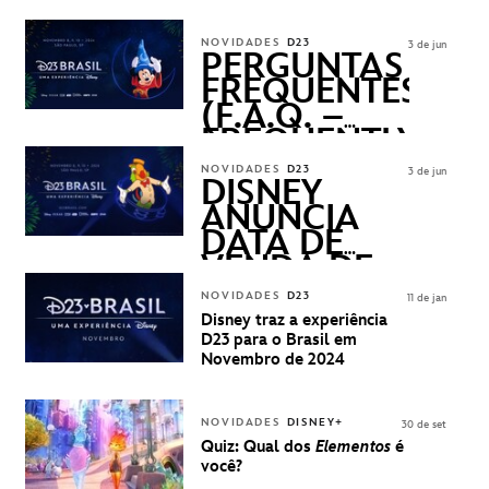
DISNEY
REVELADOS
NOVIDADES
D23
3 de jun
PERGUNTAS
FREQUENTES
(F.A.Q. –
FREQUENTLY
ASKED
NOVIDADES
D23
3 de jun
QUESTIONS)
DISNEY
ANUNCIA
DATA DE
VENDA DE
INGRESSOS
NOVIDADES
D23
11 de jan
PARA A D23
Disney traz a experiência
BRASIL -
D23 para o Brasil em
UMA
Novembro de 2024
EXPERIÊNCIA
DISNEY
NOVIDADES
DISNEY+
30 de set
Quiz: Qual dos
Elementos
é
você?