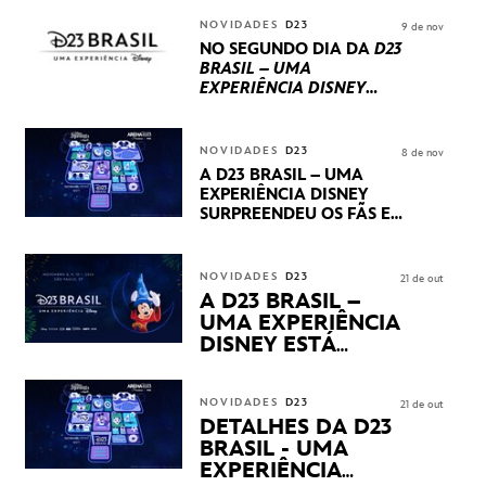
REPLETO DE NOVIDADES
INTERNACIONAIS E
NOVIDADES
D23
9 de nov
PRODUÇÕES BRASILEIRAS
NO SEGUNDO DIA DA
D23
BRASIL – UMA
EXPERIÊNCIA DISNEY
LUCASFILM, 20TH
CENTURY E MARVEL
STUDIOS REVELARAM
NOVIDADES
D23
8 de nov
PRÉVIAS E NOVIDADES
A D23 BRASIL – UMA
DOS SEUS PRÓXIMOS
EXPERIÊNCIA DISNEY
LANÇAMENTOS
SURPREENDEU OS FÃS EM
SEU PRIMEIRO DIA COM
NOVIDADES,
APRESENTAÇÕES E
NOVIDADES
D23
21 de out
PRODUTOS EXCLUSIVOS
A D23 BRASIL –
NO TRANSAMÉRICA EXPO
UMA EXPERIÊNCIA
CENTER EM SÃO PAULO
DISNEY ESTÁ
CHEGANDO
NOVIDADES
D23
21 de out
DETALHES DA D23
BRASIL - UMA
EXPERIÊNCIA