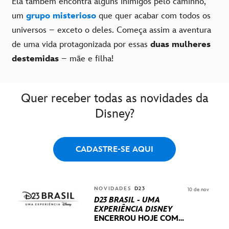
Ela também encontra alguns inimigos pelo caminho,
um
grupo misterioso
que quer acabar com todos os
universos – exceto o deles. Começa assim a aventura
de uma vida protagonizada por essas
duas mulheres
destemidas
– mãe e filha!
Quer receber todas as novidades da
Disney?
CADASTRE-SE AQUI
NOVIDADES
D23
10 de nov
D23 BRASIL - UMA
EXPERIÊNCIA DISNEY
ENCERROU HOJE
COM
UM TERCEIRO DIA