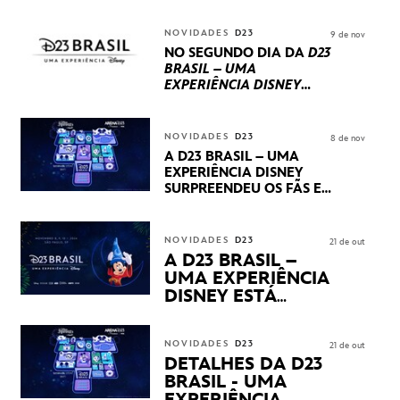
REPLETO DE NOVIDADES
INTERNACIONAIS E
NOVIDADES
D23
9 de nov
PRODUÇÕES BRASILEIRAS
NO SEGUNDO DIA DA
D23
BRASIL – UMA
EXPERIÊNCIA DISNEY
LUCASFILM, 20TH
CENTURY E MARVEL
STUDIOS REVELARAM
NOVIDADES
D23
8 de nov
PRÉVIAS E NOVIDADES
A D23 BRASIL – UMA
DOS SEUS PRÓXIMOS
EXPERIÊNCIA DISNEY
LANÇAMENTOS
SURPREENDEU OS FÃS EM
SEU PRIMEIRO DIA COM
NOVIDADES,
APRESENTAÇÕES E
NOVIDADES
D23
21 de out
PRODUTOS EXCLUSIVOS
A D23 BRASIL –
NO TRANSAMÉRICA EXPO
UMA EXPERIÊNCIA
CENTER EM SÃO PAULO
DISNEY ESTÁ
CHEGANDO
NOVIDADES
D23
21 de out
DETALHES DA D23
BRASIL - UMA