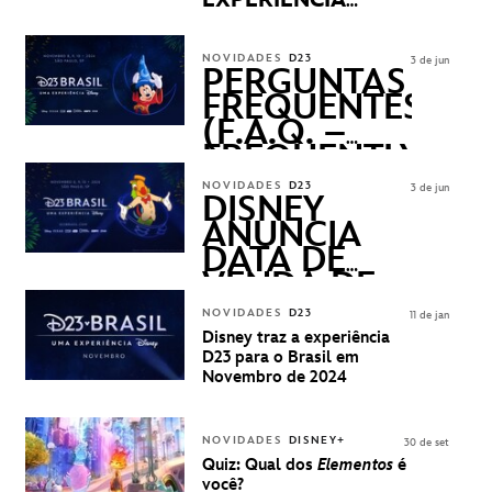
EXPERIÊNCIA
DISNEY
REVELADOS
NOVIDADES
D23
3 de jun
PERGUNTAS
FREQUENTES
(F.A.Q. –
FREQUENTLY
ASKED
NOVIDADES
D23
3 de jun
QUESTIONS)
DISNEY
ANUNCIA
DATA DE
VENDA DE
INGRESSOS
NOVIDADES
D23
11 de jan
PARA A D23
Disney traz a experiência
BRASIL -
D23 para o Brasil em
UMA
Novembro de 2024
EXPERIÊNCIA
DISNEY
NOVIDADES
DISNEY+
30 de set
Quiz: Qual dos
Elementos
é
você?