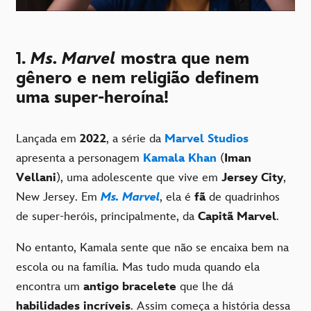
1.
Ms. Marvel
mostra que nem
gênero e nem religião definem
uma super-heroína!
Lançada em
2022
, a série da
Marvel Studios
apresenta a personagem
Kamala Khan
(
Iman
Vellani
), uma adolescente que vive em
Jersey City
,
New Jersey. Em
Ms. Marvel
, ela é
fã
de quadrinhos
de super-heróis, principalmente, da
Capitã Marvel
.
No entanto, Kamala sente que não se encaixa bem na
escola ou na família. Mas tudo muda quando ela
encontra um
antigo bracelete
que lhe dá
habilidades incríveis
. Assim começa a história dessa