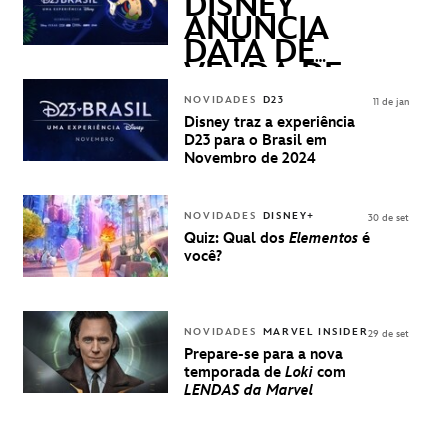
QUESTIONS)
DISNEY
ANUNCIA
DATA DE
VENDA DE
INGRESSOS
NOVIDADES
D23
11 de jan
PARA A D23
Disney traz a experiência
BRASIL -
D23 para o Brasil em
UMA
Novembro de 2024
EXPERIÊNCIA
DISNEY
NOVIDADES
DISNEY+
30 de set
Quiz: Qual dos
Elementos
é
você?
NOVIDADES
MARVEL INSIDER
29 de set
Prepare-se para a nova
temporada de
Loki
com
LENDAS da Marvel