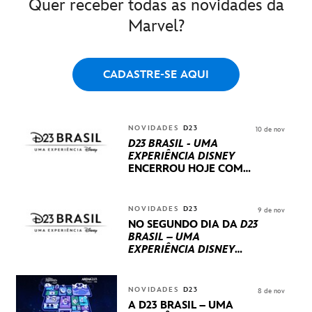
Quer receber todas as novidades da
Marvel?
CADASTRE-SE AQUI
NOVIDADES
D23
10 de nov
D23 BRASIL - UMA
EXPERIÊNCIA DISNEY
ENCERROU HOJE
COM
UM TERCEIRO DIA
REPLETO DE NOVIDADES
INTERNACIONAIS E
NOVIDADES
D23
9 de nov
PRODUÇÕES BRASILEIRAS
NO SEGUNDO DIA DA
D23
BRASIL – UMA
EXPERIÊNCIA DISNEY
LUCASFILM, 20TH
CENTURY E MARVEL
STUDIOS REVELARAM
NOVIDADES
D23
8 de nov
PRÉVIAS E NOVIDADES
A D23 BRASIL – UMA