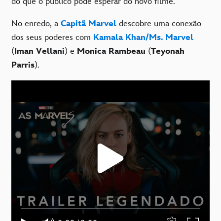
do que o público pode esperar do novo filme.
No enredo, a
Capitã Marvel
descobre uma conexão
dos seus poderes com
Kamala Khan/Ms. Marvel
(
Iman Vellani
) e
Monica Rambeau
(
Teyonah
Parris
).