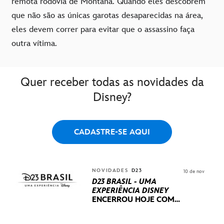
remota rodovia de Montana. Quando eles descobrem
que não são as únicas garotas desaparecidas na área,
eles devem correr para evitar que o assassino faça
outra vítima.
Quer receber todas as novidades da
Disney?
CADASTRE-SE AQUI
NOVIDADES
D23
10 de nov
D23 BRASIL - UMA
EXPERIÊNCIA DISNEY
ENCERROU HOJE
COM
UM TERCEIRO DIA
REPLETO DE NOVIDADES