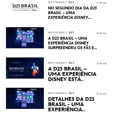
INTERNACIONAIS E
NOVIDADES
D23
9 de nov
PRODUÇÕES BRASILEIRAS
NO SEGUNDO DIA DA
D23
BRASIL – UMA
EXPERIÊNCIA DISNEY
LUCASFILM, 20TH
CENTURY E MARVEL
STUDIOS REVELARAM
NOVIDADES
D23
8 de nov
PRÉVIAS E NOVIDADES
A D23 BRASIL – UMA
DOS SEUS PRÓXIMOS
EXPERIÊNCIA DISNEY
LANÇAMENTOS
SURPREENDEU OS FÃS EM
SEU PRIMEIRO DIA COM
NOVIDADES,
APRESENTAÇÕES E
NOVIDADES
D23
21 de out
PRODUTOS EXCLUSIVOS
A D23 BRASIL –
NO TRANSAMÉRICA EXPO
UMA EXPERIÊNCIA
CENTER EM SÃO PAULO
DISNEY ESTÁ
CHEGANDO
NOVIDADES
D23
21 de out
DETALHES DA D23
BRASIL - UMA
EXPERIÊNCIA
DISNEY