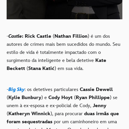
-
Castle
: Rick Castle
(
Nathan Fillion
) é um dos
autores de crimes mais bem sucedidos do mundo. Seu
estilo de vida é totalmente impactado com o
surgimento da inteligente e bela detetive
Kate
Beckett
(
Stana Katić
) em sua vida.
-
Big Sky
: os detetives particulares
Cassie Dewell
(
Kylie Bunbury
) e
Cody Hoyt
(
Ryan Phillippe
) se
unem à ex-esposa e ex-policial de Cody,
Jenny
(
Katheryn Winnick
), para procurar
duas irmãs que
foram sequestradas
por um caminhoneiro em uma