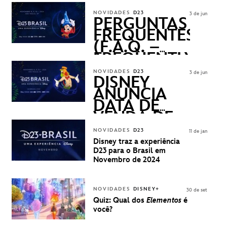
REVELADOS
NOVIDADES
D23
3 de jun
PERGUNTAS
FREQUENTES
(F.A.Q. –
FREQUENTLY
ASKED
NOVIDADES
D23
3 de jun
QUESTIONS)
DISNEY
ANUNCIA
DATA DE
VENDA DE
INGRESSOS
NOVIDADES
D23
11 de jan
PARA A D23
Disney traz a experiência
BRASIL -
D23 para o Brasil em
UMA
Novembro de 2024
EXPERIÊNCIA
DISNEY
NOVIDADES
DISNEY+
30 de set
Quiz: Qual dos
Elementos
é
você?