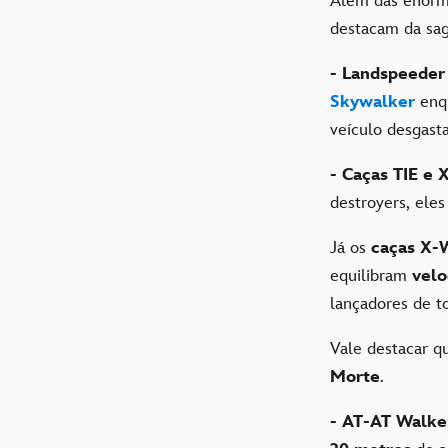
Além das enorme
destacam da sag
- Landspeeder
Skywalker
enq
veículo desgast
- Caças TIE e 
destroyers, eles
Já os
caças X-
equilibram
vel
lançadores de t
Vale destacar q
Morte
.
- AT-AT Walke