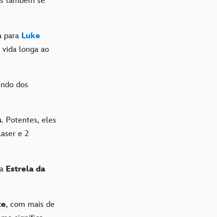
es também se
a para
Luke
 vida longa ao
tindo dos
.
s
. Potentes, eles
aser e 2
 a
Estrela da
te
, com mais de