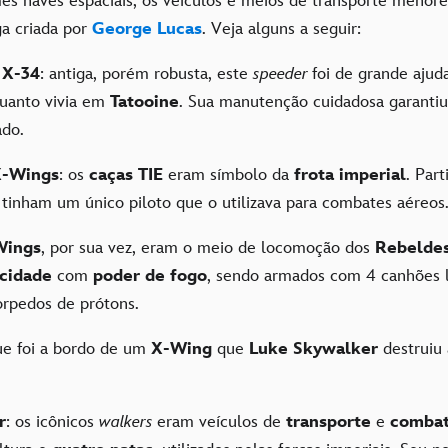
s naves espaciais, os veículos e meios de transporte menor
a criada por
George Lucas
. Veja alguns a seguir:
 X-34
: antiga, porém robusta, este
speeder
foi de grande ajud
uanto vivia em
Tatooine
. Sua manutenção cuidadosa garantiu
ado.
X-Wings
: os
caças TIE
eram símbolo da
frota imperial
. Par
 tinham um único piloto que o utilizava para combates aéreos
Wings
, por sua vez, eram o meio de locomoção dos
Rebelde
ocidade
com
poder de fogo
, sendo armados com 4 canhões l
orpedos de prótons.
ue foi a bordo de um
X-Wing
que
Luke Skywalker
destruiu
r
: os icônicos
walkers
eram veículos de
transporte
e
comba