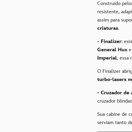
Construído pel
resistente, adap
assim para supo
criaturas
.
- Finalizer
: ex
General Hux
Imperial
, essa
O Finalizer abri
turbo-lasers 
- Cruzador de
cruzador blind
Sua cabine de 
serviam tanto d