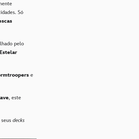
mente
cidades. Só
escas
ilhado pelo
Estelar
ormtroopers
e
nave
, este
 seus
decks