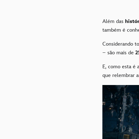
Além das
histó
também é conhe
Considerando t
– são mais de
2
E, como esta é
que relembrar 