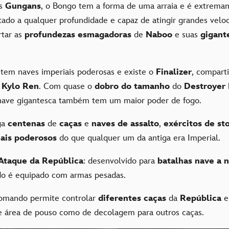
os
Gungans
, o Bongo tem a forma de uma arraia e é extrema
tado a qualquer profundidade e capaz de atingir grandes velo
rtar as
profundezas esmagadoras
de
Naboo
e suas
gigant
istem naves imperiais poderosas e existe o
Finalizer
, compart
e
Kylo Ren
. Com quase o
dobro do tamanho
do
Destroyer 
 nave gigantesca também tem um maior poder de fogo.
ga
centenas
de
caças
e
naves de assalto
,
exércitos de st
mais poderosos
do que qualquer um da antiga era Imperial.
 Ataque da República
: desenvolvido para
batalhas nave a 
ado é equipado com armas pesadas.
comando permite controlar
diferentes caças
da
República
e
e área de pouso como de decolagem para outros caças.