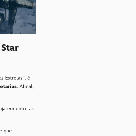
 Star
s Estrelas”, é
etárias
. Afinal,
iajarem entre as
se que