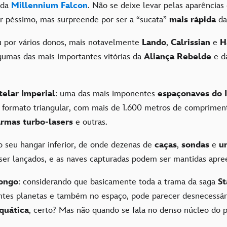
 da
Millennium Falcon
. Não se deixe levar pelas aparências
r péssimo, mas surpreende por ser a “sucata”
mais rápida
da
u por vários donos, mais notavelmente
Lando
,
Calrissian
e
H
umas das mais importantes vitórias da
Aliança Rebelde
e d
telar Imperial
: uma das mais imponentes
espaçonaves do 
 formato triangular, com mais de 1.600 metros de compriment
armas turbo-lasers
e outras.
no seu hangar inferior, de onde dezenas de
caças
,
sondas
e
u
er lançados, e as naves capturadas podem ser mantidas apr
ongo
: considerando que basicamente toda a trama da saga
St
ntes planetas e também no espaço, pode parecer desnecessá
quática
, certo? Mas não quando se fala no denso núcleo do 