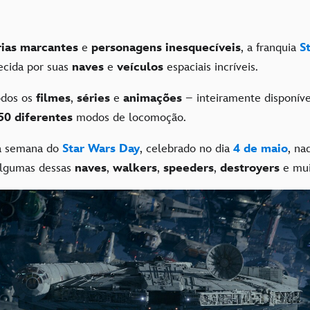
rias marcantes
e
personagens inesquecíveis
, a franquia
S
cida por suas
naves
e
veículos
espaciais incríveis.
odos os
filmes
,
séries
e
animações
– inteiramente disponív
50 diferentes
modos de locomoção.
 a semana do
Star Wars Day
, celebrado no dia
4 de maio
, na
algumas dessas
naves
,
walkers
,
speeders
,
destroyers
e mui