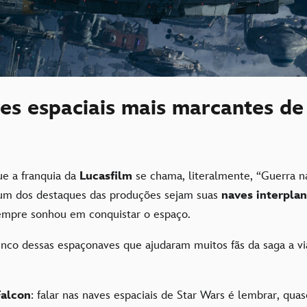
es espaciais mais marcantes de
e a franquia da
Lucasfilm
se chama, literalmente, “Guerra na
um dos destaques das produções sejam suas
naves interplan
empre sonhou em conquistar o espaço.
cinco dessas espaçonaves que ajudaram muitos fãs da saga a v
Falcon
: falar nas naves espaciais de Star Wars é lembrar, qua