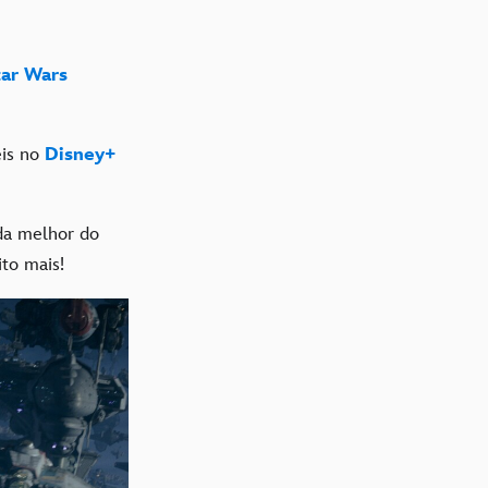
tar Wars
eis no
Disney+
da melhor do
to mais!