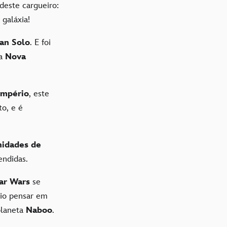
 deste cargueiro:
 galáxia!
an Solo
. E foi
a
Nova
Império
, este
o, e é
nidades de
eendidas.
ar Wars
se
rio pensar em
planeta
Naboo
.