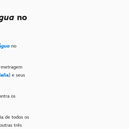
Água
no
Água
no
a-metragem
daña
) e seus
ontra os
ria de todos os
outras três