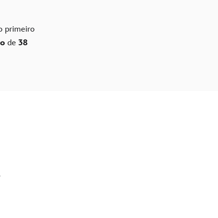
ao primeiro
io
de
38
?