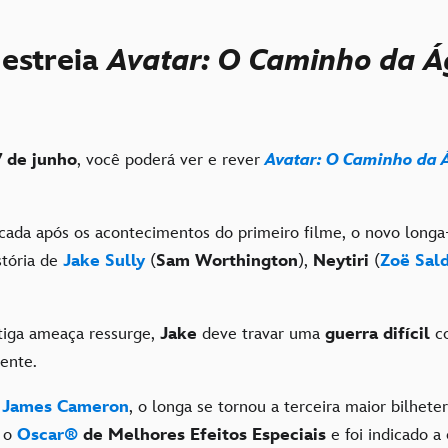
estreia
Avatar: O Caminho da 
7 de junho
, você poderá ver e rever
Avatar: O Caminho da 
ada após os acontecimentos do primeiro filme, o novo long
stória de
Jake Sully
(
Sam Worthington
),
Neytiri
(
Zoë Sal
iga ameaça ressurge,
Jake
deve travar uma
guerra difícil
c
ente.
e
James Cameron
, o longa se tornou a terceira maior bilhete
u o
Oscar
®
de Melhores Efeitos Especiais
e foi indicado a 