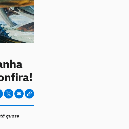
anha
nfira!
tá quase