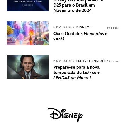
Disney traz a experiência
BRASIL -
D23 para o Brasil em
UMA
Novembro de 2024
EXPERIÊNCIA
DISNEY
NOVIDADES
DISNEY+
30 de set
Quiz: Qual dos
Elementos
é
você?
NOVIDADES
MARVEL INSIDER
29 de set
Prepare-se para a nova
temporada de
Loki
com
LENDAS da Marvel