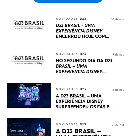
NOVIDADES
D23
10 de nov
D23 BRASIL - UMA
EXPERIÊNCIA DISNEY
ENCERROU HOJE
COM
UM TERCEIRO DIA
REPLETO DE NOVIDADES
INTERNACIONAIS E
NOVIDADES
D23
9 de nov
PRODUÇÕES BRASILEIRAS
NO SEGUNDO DIA DA
D23
BRASIL – UMA
EXPERIÊNCIA DISNEY
LUCASFILM, 20TH
CENTURY E MARVEL
STUDIOS REVELARAM
NOVIDADES
D23
8 de nov
PRÉVIAS E NOVIDADES
A D23 BRASIL – UMA
DOS SEUS PRÓXIMOS
EXPERIÊNCIA DISNEY
LANÇAMENTOS
SURPREENDEU OS FÃS EM
SEU PRIMEIRO DIA COM
NOVIDADES,
APRESENTAÇÕES E
NOVIDADES
D23
21 de out
PRODUTOS EXCLUSIVOS
A D23 BRASIL –
NO TRANSAMÉRICA EXPO