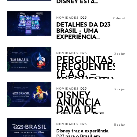
DISNEY ESTÁ
CHEGANDO
NOVIDADES
D23
21 de out
DETALHES DA D23
BRASIL - UMA
EXPERIÊNCIA
DISNEY
REVELADOS
NOVIDADES
D23
3 de jun
PERGUNTAS
FREQUENTES
(F.A.Q. –
FREQUENTLY
ASKED
NOVIDADES
D23
3 de jun
QUESTIONS)
DISNEY
ANUNCIA
DATA DE
VENDA DE
INGRESSOS
NOVIDADES
D23
11 de jan
PARA A D23
Disney traz a experiência
D23 para o Brasil em