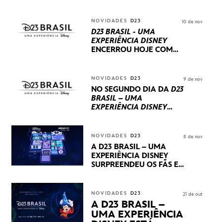
NOVIDADES
D23
10 de nov
D23 BRASIL - UMA
EXPERIÊNCIA DISNEY
ENCERROU HOJE
COM
UM TERCEIRO DIA
REPLETO DE NOVIDADES
INTERNACIONAIS E
NOVIDADES
D23
9 de nov
PRODUÇÕES BRASILEIRAS
NO SEGUNDO DIA DA
D23
BRASIL – UMA
EXPERIÊNCIA DISNEY
LUCASFILM, 20TH
CENTURY E MARVEL
STUDIOS REVELARAM
NOVIDADES
D23
8 de nov
PRÉVIAS E NOVIDADES
A D23 BRASIL – UMA
DOS SEUS PRÓXIMOS
EXPERIÊNCIA DISNEY
LANÇAMENTOS
SURPREENDEU OS FÃS EM
SEU PRIMEIRO DIA COM
NOVIDADES,
APRESENTAÇÕES E
NOVIDADES
D23
21 de out
PRODUTOS EXCLUSIVOS
A D23 BRASIL –
NO TRANSAMÉRICA EXPO
UMA EXPERIÊNCIA
CENTER EM SÃO PAULO