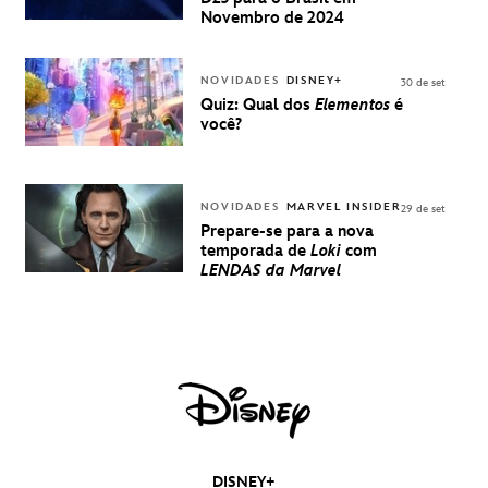
BRASIL -
UMA
Novembro de 2024
EXPERIÊNCIA
DISNEY
NOVIDADES
DISNEY+
30 de set
Quiz: Qual dos
Elementos
é
você?
NOVIDADES
MARVEL INSIDER
29 de set
Prepare-se para a nova
temporada de
Loki
com
LENDAS da Marvel
DISNEY+