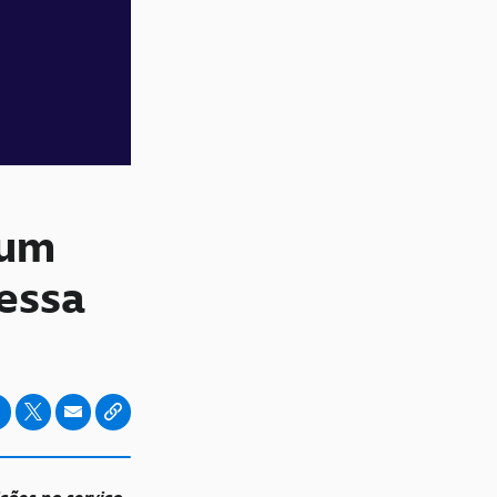
 um
essa