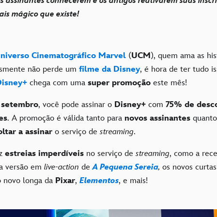
s assinantes conhecerem e os antigos reativarem suas inscri
is mágico que existe!
niverso Cinematográfico Marvel
(
UCM
), quem ama as his
smente não perde um
filme da Disney
, é hora de ter tudo i
Disney+
chega com uma
super promoção
este mês!
 setembro
, você pode assinar o
Disney+
com
75% de desc
es
. A promoção é válida tanto para
novos assinantes
quanto
ltar a assinar
o serviço de
streaming
.
az
estreias imperdíveis
no serviço de
streaming
, como a rec
 a versão em
live-action
de
A Pequena Sereia
,
os novos curta
o novo longa da
Pixar
,
Elementos
, e mais!