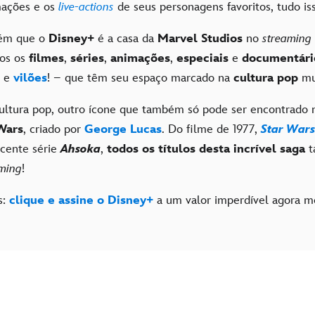
mações e os
live-actions
de seus personagens favoritos, tudo is
ém que o
Disney+
é a casa da
Marvel Studios
no
streaming
os os
filmes
,
séries
,
animações
,
especiais
e
documentár
 e
vilões
! – que têm seu espaço marcado na
cultura pop
mu
cultura pop, outro ícone que também só pode ser encontrado
Wars
, criado por
George Lucas
. Do filme de 1977,
Star War
ecente série
Ahsoka
,
todos os títulos desta incrível saga
t
ming
!
s:
clique e assine o Disney+
a um valor imperdível agora 