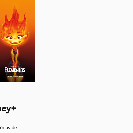
ney+
órias de