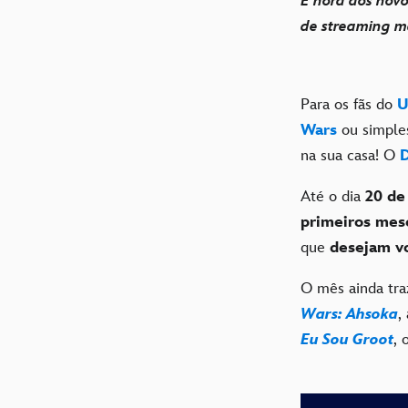
É hora dos novo
de streaming ma
Para os fãs do
U
Wars
ou simple
na sua casa! O
Até o dia
20 de
primeiros mes
que
desejam vo
O mês ainda tr
Wars: Ahsoka
,
Eu Sou Groot
, 