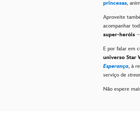
princesas
, ani
Aproveite tamb
acompanhar tod
super-heróis
–
E por falar em 
universo Star 
Esperança
, à r
serviço de
strea
Não espere mai