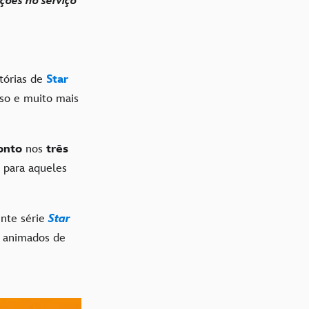
ções no serviço
tórias de
Star
sso e muito mais
onto
nos
três
 para aqueles
ente série
Star
s animados de