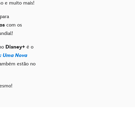
so e muito mais!
para
ios
com os
ndial!
 no
Disney+
é o
s: Uma Nova
ambém estão no
mesmo!