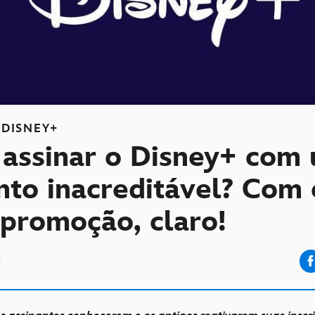
DISNEY+
assinar o Disney+ com
nto inacreditável? Com 
 promoção, claro!
3