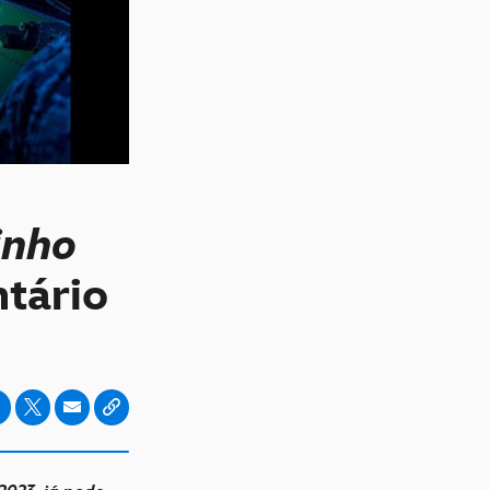
inho
ntário