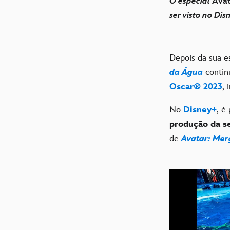
O especial
Avat
ser visto no Dis
Depois da sua 
da Água
continu
Oscar® 2023
, 
No
Disney+
, é
produção da s
de
Avatar: Mer