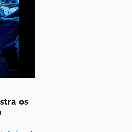
stra os
a