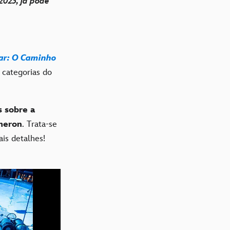
2023, já pode
ar: O Caminho
 categorias do
 sobre a
meron
. Trata-se
ais detalhes!