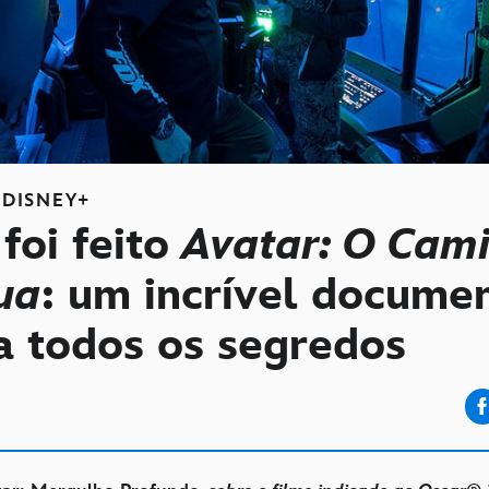
DISNEY+
foi feito
Avatar: O Cam
ua
: um incrível docume
a todos os segredos