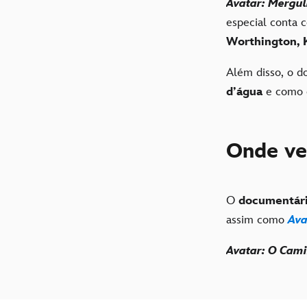
Avatar: Mergu
especial conta 
Worthington, 
Além disso, o d
d’água
e como 
Onde v
O
documentár
assim como
Ava
Avatar: O Cam