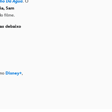
nho Da Água
. O
ña, Sam
o filme.
as debaixo
no
Disney+
,