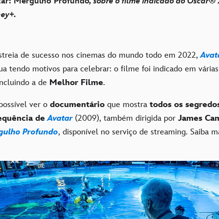
ar: Mergulho Profundo
, sobre o filme indicado ao Oscar® 
ney+.
estreia de sucesso nos cinemas do mundo todo em 2022,
Avat
a tendo motivos para celebrar: o filme foi indicado em várias
incluindo a de
Melhor Filme
.
 possível ver o
documentário
que mostra
todos os segredos
equência de
Avatar
(2009), também dirigida por
James Ca
gulho Profundo
, disponível no serviço de streaming. Saiba m