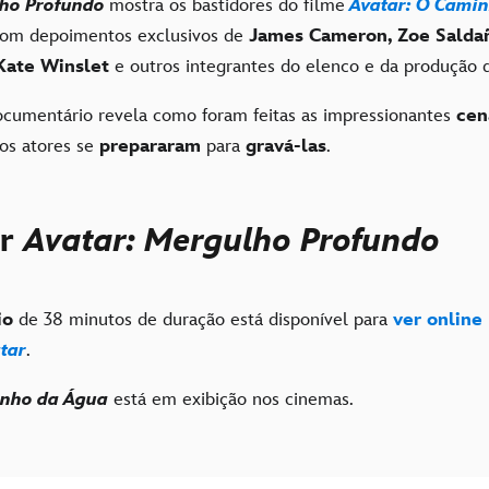
lho Profundo
mostra os bastidores do filme
Avatar: O Cami
com depoimentos exclusivos de
James Cameron, Zoe Salda
Kate Winslet
e outros integrantes do elenco e da produção d
ocumentário revela como foram feitas as impressionantes
cen
os atores se
prepararam
para
gravá-las
.
er
Avatar: Mergulho Profundo
io
de 38 minutos de duração está disponível para
ver online
tar
.
inho da Água
está em exibição nos cinemas.