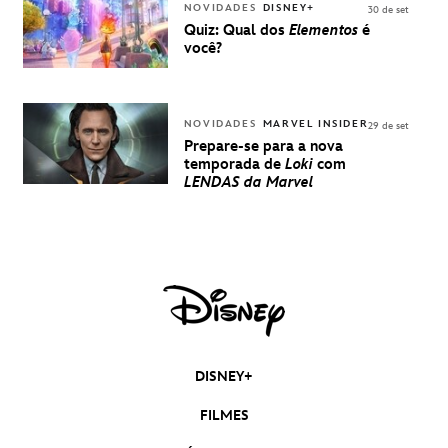
DISNEY
NOVIDADES
DISNEY+
30 de set
Quiz: Qual dos
Elementos
é
você?
NOVIDADES
MARVEL INSIDER
29 de set
Prepare-se para a nova
temporada de
Loki
com
LENDAS da Marvel
DISNEY+
FILMES