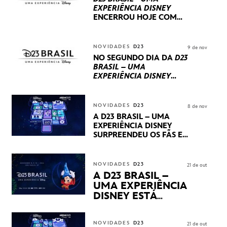
EXPERIÊNCIA DISNEY
ENCERROU HOJE
COM
UM TERCEIRO DIA
REPLETO DE NOVIDADES
INTERNACIONAIS E
NOVIDADES
D23
9 de nov
PRODUÇÕES BRASILEIRAS
NO SEGUNDO DIA DA
D23
BRASIL – UMA
EXPERIÊNCIA DISNEY
LUCASFILM, 20TH
CENTURY E MARVEL
STUDIOS REVELARAM
NOVIDADES
D23
8 de nov
PRÉVIAS E NOVIDADES
A D23 BRASIL – UMA
DOS SEUS PRÓXIMOS
EXPERIÊNCIA DISNEY
LANÇAMENTOS
SURPREENDEU OS FÃS EM
SEU PRIMEIRO DIA COM
NOVIDADES,
APRESENTAÇÕES E
NOVIDADES
D23
21 de out
PRODUTOS EXCLUSIVOS
A D23 BRASIL –
NO TRANSAMÉRICA EXPO
UMA EXPERIÊNCIA
CENTER EM SÃO PAULO
DISNEY ESTÁ
CHEGANDO
NOVIDADES
D23
21 de out