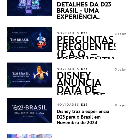
DETALHES DA D23
BRASIL - UMA
EXPERIÊNCIA
DISNEY
REVELADOS
NOVIDADES
D23
3 de jun
PERGUNTAS
FREQUENTES
(F.A.Q. –
FREQUENTLY
ASKED
NOVIDADES
D23
3 de jun
QUESTIONS)
DISNEY
ANUNCIA
DATA DE
VENDA DE
INGRESSOS
NOVIDADES
D23
11 de jan
PARA A D23
Disney traz a experiência
BRASIL -
D23 para o Brasil em
UMA
Novembro de 2024
EXPERIÊNCIA