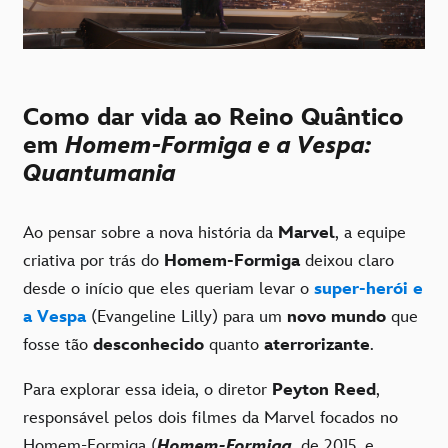
Como dar vida ao Reino Quântico
em
Homem-Formiga e a Vespa:
Quantumania
Ao pensar sobre a nova história da
Marvel
, a equipe
criativa por trás do
Homem-Formiga
deixou claro
desde o início que eles queriam levar o
super-herói e
a Vespa
(Evangeline Lilly) para um
novo mundo
que
fosse tão
desconhecido
quanto
aterrorizante
.
Para explorar essa ideia, o diretor
Peyton Reed
,
responsável pelos dois filmes da Marvel focados no
Homem-Formiga (
Homem-Formiga
, de 2015, e