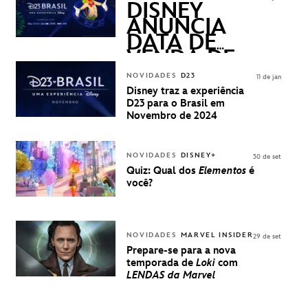
QUESTIONS)
DISNEY
ANUNCIA
DATA DE
VENDA DE
INGRESSOS
NOVIDADES
D23
11 de jan
PARA A D23
Disney traz a experiência
BRASIL -
D23 para o Brasil em
UMA
Novembro de 2024
EXPERIÊNCIA
DISNEY
NOVIDADES
DISNEY+
30 de set
Quiz: Qual dos
Elementos
é
você?
NOVIDADES
MARVEL INSIDER
29 de set
Prepare-se para a nova
temporada de
Loki
com
LENDAS da Marvel