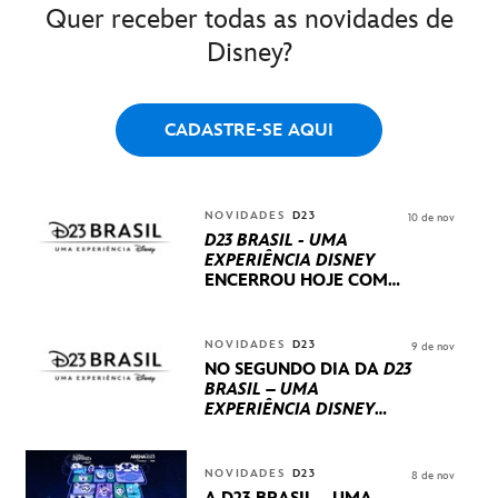
Quer receber todas as novidades de
Disney?
CADASTRE-SE AQUI
NOVIDADES
D23
10 de nov
D23 BRASIL - UMA
EXPERIÊNCIA DISNEY
ENCERROU HOJE
COM
UM TERCEIRO DIA
REPLETO DE NOVIDADES
INTERNACIONAIS E
NOVIDADES
D23
9 de nov
PRODUÇÕES BRASILEIRAS
NO SEGUNDO DIA DA
D23
BRASIL – UMA
EXPERIÊNCIA DISNEY
LUCASFILM, 20TH
CENTURY E MARVEL
STUDIOS REVELARAM
NOVIDADES
D23
8 de nov
PRÉVIAS E NOVIDADES