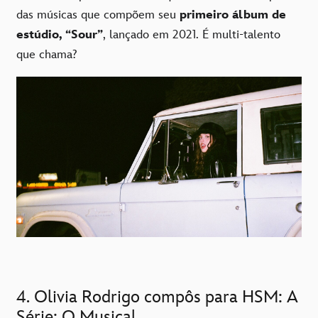
das músicas que compõem seu
primeiro álbum de
estúdio, “Sour”
, lançado em 2021. É multi-talento
que chama?
4. Olivia Rodrigo compôs para HSM: A
Série: O Musical