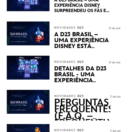
A D23 BRASIL – UMA
DOS SEUS PRÓXIMOS
EXPERIÊNCIA DISNEY
LANÇAMENTOS
SURPREENDEU OS FÃS EM
SEU PRIMEIRO DIA COM
NOVIDADES,
APRESENTAÇÕES E
NOVIDADES
D23
21 de out
PRODUTOS EXCLUSIVOS
A D23 BRASIL –
NO TRANSAMÉRICA EXPO
UMA EXPERIÊNCIA
CENTER EM SÃO PAULO
DISNEY ESTÁ
CHEGANDO
NOVIDADES
D23
21 de out
DETALHES DA D23
BRASIL - UMA
EXPERIÊNCIA
DISNEY
REVELADOS
NOVIDADES
D23
3 de jun
PERGUNTAS
FREQUENTES
(F.A.Q. –
FREQUENTLY
ASKED
NOVIDADES
D23
3 de jun