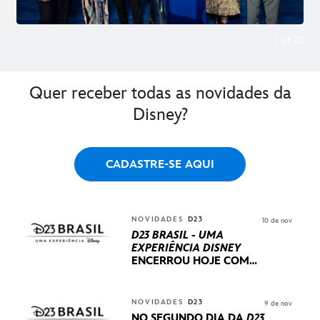
1
of
20
Quer receber todas as novidades da
Disney?
CADASTRE-SE AQUI
NOVIDADES
D23
10 de nov
D23 BRASIL - UMA
EXPERIÊNCIA DISNEY
ENCERROU HOJE
COM
UM TERCEIRO DIA
REPLETO DE NOVIDADES
INTERNACIONAIS E
NOVIDADES
D23
9 de nov
PRODUÇÕES BRASILEIRAS
NO SEGUNDO DIA DA
D23