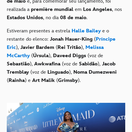
de maio
e, para comemorar seu lançamento, foi
realizada a
première
mundial
em
Los Angeles
, nos
Estados Unidos
, no dia
08 de maio
.
Estiveram presentes a estrela
Halle Bailey
e o
restante do elenco:
Jonah Hauer-King
(
Príncipe
Eric
),
Javier Bardem
(
Rei Tritão
),
Melissa
McCarthy
(
Úrsula
),
Daveed Diggs
(voz de
Sebastião
),
Awkwafina
(voz de
Sabidão
),
Jacob
Tremblay
(voz de
Linguado
),
Noma Dumezweni
(
Rainha
) e
Art Malik
(
Grimsby
).