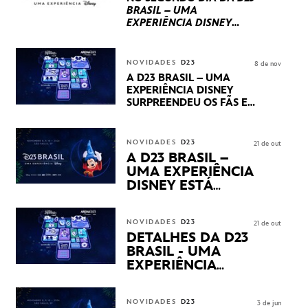
BRASIL – UMA
EXPERIÊNCIA DISNEY
LUCASFILM, 20TH
CENTURY E MARVEL
STUDIOS REVELARAM
NOVIDADES
D23
8 de nov
PRÉVIAS E NOVIDADES
A D23 BRASIL – UMA
DOS SEUS PRÓXIMOS
EXPERIÊNCIA DISNEY
LANÇAMENTOS
SURPREENDEU OS FÃS EM
SEU PRIMEIRO DIA COM
NOVIDADES,
APRESENTAÇÕES E
NOVIDADES
D23
21 de out
PRODUTOS EXCLUSIVOS
A D23 BRASIL –
NO TRANSAMÉRICA EXPO
UMA EXPERIÊNCIA
CENTER EM SÃO PAULO
DISNEY ESTÁ
CHEGANDO
NOVIDADES
D23
21 de out
DETALHES DA D23
BRASIL - UMA
EXPERIÊNCIA
DISNEY
REVELADOS
NOVIDADES
D23
3 de jun