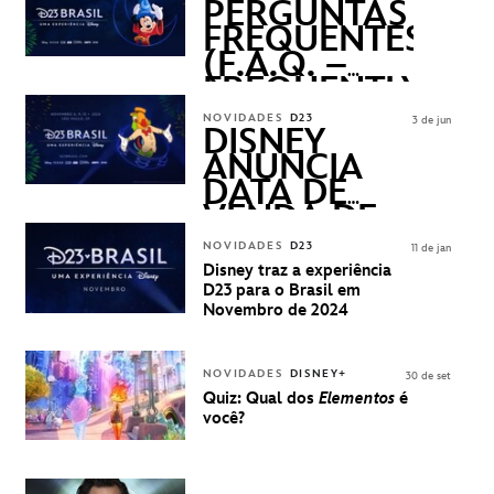
PERGUNTAS
FREQUENTES
(F.A.Q. –
FREQUENTLY
ASKED
NOVIDADES
D23
3 de jun
QUESTIONS)
DISNEY
ANUNCIA
DATA DE
VENDA DE
INGRESSOS
NOVIDADES
D23
11 de jan
PARA A D23
Disney traz a experiência
BRASIL -
D23 para o Brasil em
UMA
Novembro de 2024
EXPERIÊNCIA
DISNEY
NOVIDADES
DISNEY+
30 de set
Quiz: Qual dos
Elementos
é
você?