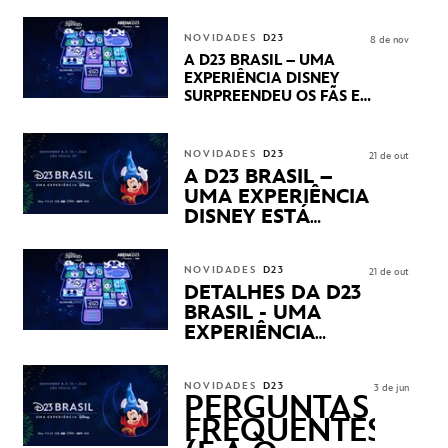
CENTURY E MARVEL
STUDIOS REVELARAM
NOVIDADES
D23
8 de nov
PRÉVIAS E NOVIDADES
A D23 BRASIL – UMA
DOS SEUS PRÓXIMOS
EXPERIÊNCIA DISNEY
LANÇAMENTOS
SURPREENDEU OS FÃS EM
SEU PRIMEIRO DIA COM
NOVIDADES,
APRESENTAÇÕES E
NOVIDADES
D23
21 de out
PRODUTOS EXCLUSIVOS
A D23 BRASIL –
NO TRANSAMÉRICA EXPO
UMA EXPERIÊNCIA
CENTER EM SÃO PAULO
DISNEY ESTÁ
CHEGANDO
NOVIDADES
D23
21 de out
DETALHES DA D23
BRASIL - UMA
EXPERIÊNCIA
DISNEY
REVELADOS
NOVIDADES
D23
3 de jun
PERGUNTAS
FREQUENTES