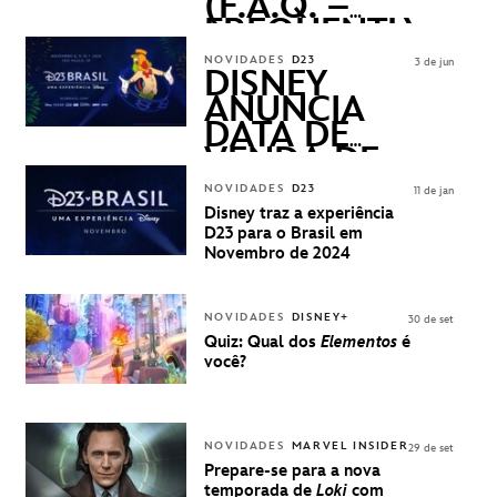
(F.A.Q. –
FREQUENTLY
ASKED
NOVIDADES
D23
3 de jun
QUESTIONS)
DISNEY
ANUNCIA
DATA DE
VENDA DE
INGRESSOS
NOVIDADES
D23
11 de jan
PARA A D23
Disney traz a experiência
BRASIL -
D23 para o Brasil em
UMA
Novembro de 2024
EXPERIÊNCIA
DISNEY
NOVIDADES
DISNEY+
30 de set
Quiz: Qual dos
Elementos
é
você?
NOVIDADES
MARVEL INSIDER
29 de set
Prepare-se para a nova
temporada de
Loki
com