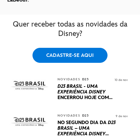
Quer receber todas as novidades da
Disney?
CADASTRE-SE AQUI
NOVIDADES
D23
10 de nov
D23 BRASIL - UMA
EXPERIÊNCIA DISNEY
ENCERROU HOJE
COM
UM TERCEIRO DIA
REPLETO DE NOVIDADES
INTERNACIONAIS E
NOVIDADES
D23
9 de nov
PRODUÇÕES BRASILEIRAS
NO SEGUNDO DIA DA
D23
BRASIL – UMA
EXPERIÊNCIA DISNEY
LUCASFILM, 20TH