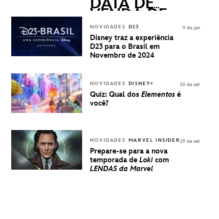
DATA DE
VENDA DE
INGRESSOS
NOVIDADES
D23
11 de jan
PARA A D23
Disney traz a experiência
BRASIL -
D23 para o Brasil em
UMA
Novembro de 2024
EXPERIÊNCIA
DISNEY
NOVIDADES
DISNEY+
30 de set
Quiz: Qual dos
Elementos
é
você?
NOVIDADES
MARVEL INSIDER
29 de set
Prepare-se para a nova
temporada de
Loki
com
LENDAS da Marvel