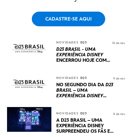
CADASTRE-SE AQUI
NOVIDADES
D23
10 de nov
D23 BRASIL - UMA
EXPERIÊNCIA DISNEY
ENCERROU HOJE
COM
UM TERCEIRO DIA
REPLETO DE NOVIDADES
INTERNACIONAIS E
NOVIDADES
D23
9 de nov
PRODUÇÕES BRASILEIRAS
NO SEGUNDO DIA DA
D23
BRASIL – UMA
EXPERIÊNCIA DISNEY
LUCASFILM, 20TH
CENTURY E MARVEL
STUDIOS REVELARAM
NOVIDADES
D23
8 de nov
PRÉVIAS E NOVIDADES
A D23 BRASIL – UMA
DOS SEUS PRÓXIMOS
EXPERIÊNCIA DISNEY
LANÇAMENTOS
SURPREENDEU OS FÃS EM
SEU PRIMEIRO DIA COM