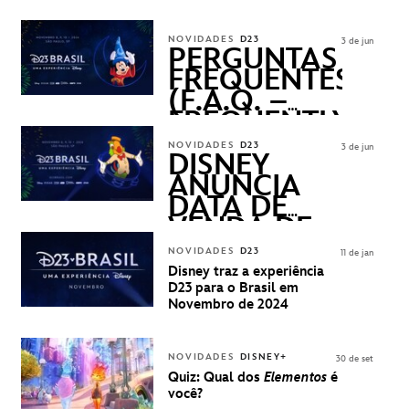
DISNEY
REVELADOS
NOVIDADES
D23
3 de jun
PERGUNTAS
FREQUENTES
(F.A.Q. –
FREQUENTLY
ASKED
NOVIDADES
D23
3 de jun
QUESTIONS)
DISNEY
ANUNCIA
DATA DE
VENDA DE
INGRESSOS
NOVIDADES
D23
11 de jan
PARA A D23
Disney traz a experiência
BRASIL -
D23 para o Brasil em
UMA
Novembro de 2024
EXPERIÊNCIA
DISNEY
NOVIDADES
DISNEY+
30 de set
Quiz: Qual dos
Elementos
é
você?