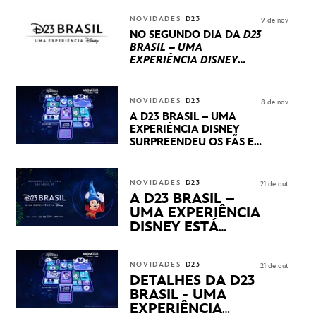
REPLETO DE NOVIDADES
INTERNACIONAIS E
NOVIDADES
D23
9 de nov
PRODUÇÕES BRASILEIRAS
NO SEGUNDO DIA DA
D23
BRASIL – UMA
EXPERIÊNCIA DISNEY
LUCASFILM, 20TH
CENTURY E MARVEL
STUDIOS REVELARAM
NOVIDADES
D23
8 de nov
PRÉVIAS E NOVIDADES
A D23 BRASIL – UMA
DOS SEUS PRÓXIMOS
EXPERIÊNCIA DISNEY
LANÇAMENTOS
SURPREENDEU OS FÃS EM
SEU PRIMEIRO DIA COM
NOVIDADES,
APRESENTAÇÕES E
NOVIDADES
D23
21 de out
PRODUTOS EXCLUSIVOS
A D23 BRASIL –
NO TRANSAMÉRICA EXPO
UMA EXPERIÊNCIA
CENTER EM SÃO PAULO
DISNEY ESTÁ
CHEGANDO
NOVIDADES
D23
21 de out
DETALHES DA D23
BRASIL - UMA
EXPERIÊNCIA