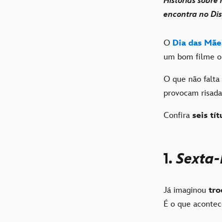
Histórias sobre
encontra no Di
O
Dia das Mãe
um bom filme ou
O que não falta
provocam risad
Confira
seis tí
1.
Sexta-
Já imaginou
tro
É o que aconte