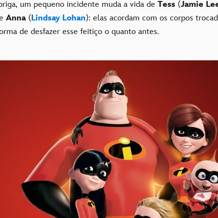
briga, um pequeno incidente muda a vida de
Tess
(
Jamie Lee
te
Anna
(
Lindsay Lohan
): elas acordam com os corpos troca
orma de desfazer esse feitiço o quanto antes.