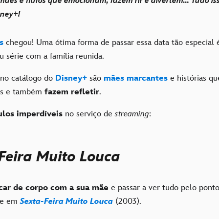
 mães e filhos que emocionam, fazem rir e divertem… Tudo is
sney+!
s
chegou! Uma ótima forma de passar essa data tão especial é
 série com a família reunida.
 no catálogo do
Disney+
são
mães marcantes
e histórias qu
as e também
fazem refletir
.
tulos imperdíveis
no serviço de
streaming
:
Feira Muito Louca
car de corpo com a sua mãe
e passar a ver tudo pelo ponto
ce em
Sexta-Feira Muito Louca
(2003).