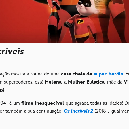
ríveis
ação mostra a rotina de uma
casa cheia de
super-heróis
. E
m superpoderes, está
Helena
, a
Mulher Elástica
, mãe da
Vi
zé
.
04) é um
filme inesquecível
que agrada todas as idades! Dep
ver também a sua continuação:
Os Incríveis 2
(2018), igualmen