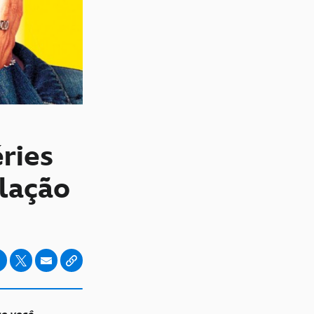
éries
elação