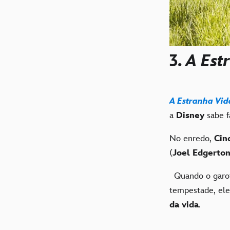
3.
A Est
A Estranha Vid
a
Disney
sabe f
No enredo,
Cin
(
Joel Edgerto
Quando o gar
tempestade, ele
da vida
.