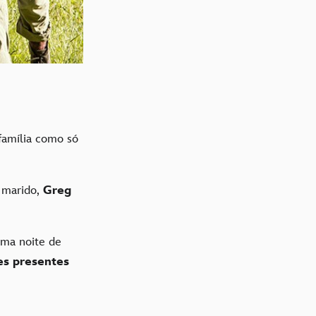
família como só
u marido,
Greg
uma noite de
es presentes