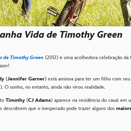
ranha Vida de Timothy Green
a de Timothy Green
(2012) é uma acolhedora celebração da 
azer!
dy
(
Jennifer Garner
) está ansiosa para ter um filho com se
n
). O sonho, no entanto, ainda não virou realidade.
oto
Timothy
(
CJ Adams
) aparece na residência do casal em 
s descobrem que o inesperado pode trazer alguns dos
maior