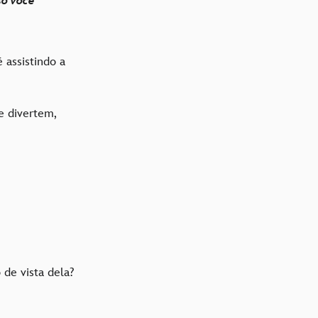
so você
 assistindo a
e divertem,
 de vista dela?